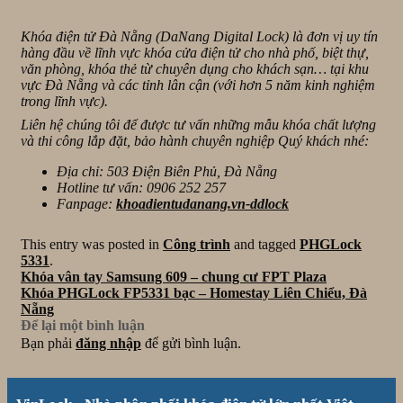
Khóa điện tử Đà Nẵng (DaNang Digital Lock) là đơn vị uy tín
hàng đầu về lĩnh vực khóa cửa điện tử cho nhà phố, biệt thự,
văn phòng, khóa thẻ từ chuyên dụng cho khách sạn… tại khu
vực Đà Nẵng và các tỉnh lân cận (với hơn 5 năm kinh nghiệm
trong lĩnh vực).
Liên hệ chúng tôi để được tư vấn những mẫu khóa chất lượng
và thi công lắp đặt, bảo hành chuyên nghiệp Quý khách nhé:
Địa chỉ: 503 Điện Biên Phủ, Đà Nẵng
Hotline tư vấn: 0906 252 257
Fanpage:
khoadientudanang.vn-ddlock
This entry was posted in
Công trình
and tagged
PHGLock
5331
.
Khóa vân tay Samsung 609 – chung cư FPT Plaza
Khóa PHGLock FP5331 bạc – Homestay Liên Chiểu, Đà
Nẵng
Để lại một bình luận
Bạn phải
đăng nhập
để gửi bình luận.