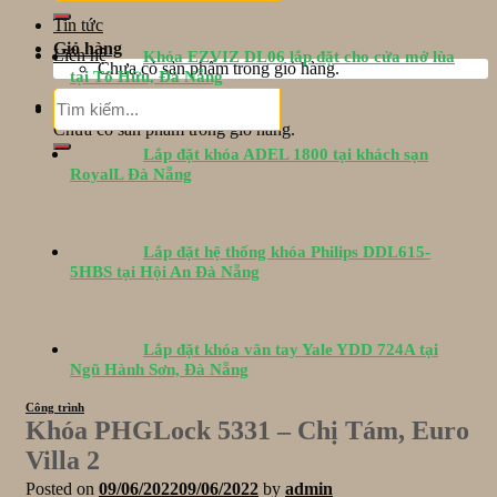
Tin tức
Giỏ hàng
Liên hệ
Khóa EZVIZ DL06 lắp đặt cho cửa mở lùa
Chưa có sản phẩm trong giỏ hàng.
tại Tố Hữu, Đà Nẵng
Tìm
Giỏ hàng
kiếm:
Chưa có sản phẩm trong giỏ hàng.
Lắp đặt khóa ADEL 1800 tại khách sạn
RoyalL Đà Nẵng
Lắp đặt hệ thống khóa Philips DDL615-
5HBS tại Hội An Đà Nẵng
Lắp đặt khóa vân tay Yale YDD 724A tại
Ngũ Hành Sơn, Đà Nẵng
Công trình
Khóa PHGLock 5331 – Chị Tám, Euro
Villa 2
Posted on
09/06/2022
09/06/2022
by
admin