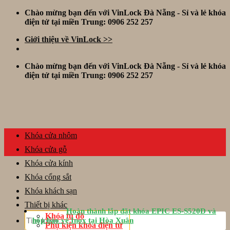
Skip
Chào mừng bạn đến với VinLock Đà Nẵng - Sỉ và lẻ khóa
to
điện tử tại miền Trung: 0906 252 257
content
Giới thiệu về VinLock >>
Chào mừng bạn đến với VinLock Đà Nẵng - Sỉ và lẻ khóa
điện tử tại miền Trung: 0906 252 257
Khóa cửa nhôm
Khóa cửa gỗ
Khóa cửa kính
Khóa cổng sắt
Khóa khách sạn
Thiết bị khác
Hoàn thành lắp đặt khóa EPIC ES-S520D và
Tìm
Khóa tủ đồ
hộp bảo vệ Inox tại Hòa Xuân
kiếm:
Phụ kiện khóa điện tử