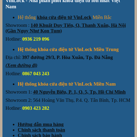
VinLock - Nhà phân phối khóa điện tử lớn nhất Việt
Nam
Hệ thống
khóa cửa điện tử VinLock
Miền Bắc
Showroom :
140 Khuất Duy Tiến, Q. Thanh Xuân, Hà Nội
(Gần Ngụy Như Kon Tum)
Hotline:
0936 219 096
Hệ thống khóa cửa điện tử VinLock Miền Trung
Địa chỉ:
397 đường 29/3, P. Hòa Xuân, Tp. Đà Nẵng
(Xem đường đi)
Hotline:
0867 043 243
Hệ thống khóa cửa điện tử VinLock Miền Nam
Showroom 1:
40 Nguyễn Biểu, P. 1, Q. 5, Tp. Hồ Chí Minh
Showroom 2: 564 Hoàng Văn Thụ, P.4. Q. Tân Bình, Tp. HCM
Hotline:
0903 423 282
Hướng dẫn mua hàng
Chính sách thanh toán
Chính sách bảo hành