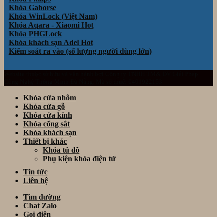
Khóa Gaborse
Khóa WinLock (Việt Nam)
Khóa Aqara - Xiaomi
Khóa PHGLock
Khóa khách sạn Adel
Kiểm soát ra vào (số lượng người dùng lớn)
Website thuộc sở hữu và vận hành bởi Công ty TNHH TM& DV Giải Pháp
Công Nghệ Thông Minh Đà Nẵng. Mã số thuế: 0401922153
Khóa cửa nhôm
Khóa cửa gỗ
Khóa cửa kính
Khóa cổng sắt
Khóa khách sạn
Thiết bị khác
Khóa tủ đồ
Phụ kiện khóa điện tử
Tin tức
Liên hệ
Tìm đường
Chat Zalo
Gọi điện