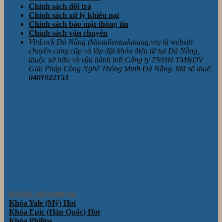
Chính sách đổi trả
Chính sách xử lý khiếu nại
Chính sách bảo mật thông tin
Chính sách vận chuyển
VinLock Đà Nẵng (khoadientudanang.vn) là website
chuyên cung cấp và lắp đặt khóa điện tử tại Đà Nẵng,
thuộc sở hữu và vận hành bởi Công ty TNHH TM&DV
Giải Pháp Công Nghệ Thông Minh Đà Nẵng. Mã số thuế:
0401922153
Kết nối với chúng tôi
Khóa Yale (Mỹ)
Khóa Epic (Hàn Quốc)
Khóa Philips