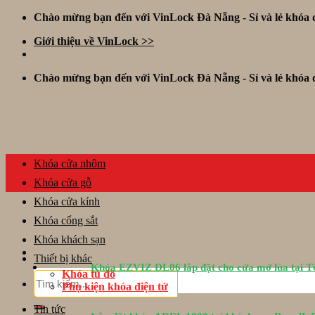
Skip
Chào mừng bạn đến với VinLock Đà Nẵng - Sỉ và lẻ khóa đ
to
Giới thiệu về VinLock >>
content
Chào mừng bạn đến với VinLock Đà Nẵng - Sỉ và lẻ khóa đ
Khóa cửa nhôm
Khóa cửa gỗ
Khóa cửa kính
Khóa cổng sắt
Khóa khách sạn
Thiết bị khác
Khóa EZVIZ DL06 lắp đặt cho cửa mở lùa tại 
Khóa tủ đồ
Tìm
Phụ kiện khóa điện tử
kiếm:
Tin tức