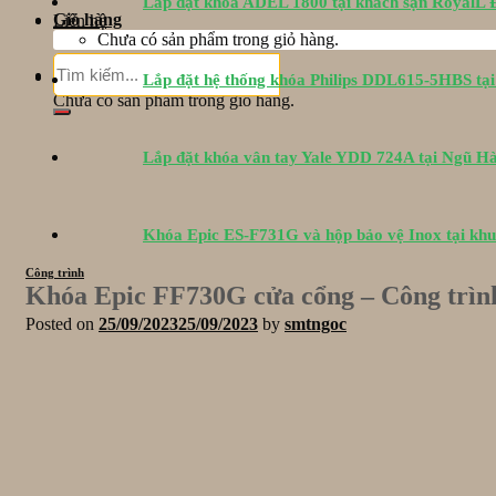
Lắp đặt khóa ADEL 1800 tại khách sạn RoyalL
Giỏ hàng
Liên hệ
Chưa có sản phẩm trong giỏ hàng.
Tìm
Giỏ hàng
Lắp đặt hệ thống khóa Philips DDL615-5HBS tạ
kiếm:
Chưa có sản phẩm trong giỏ hàng.
Lắp đặt khóa vân tay Yale YDD 724A tại Ngũ H
Khóa Epic ES-F731G và hộp bảo vệ Inox tại kh
Công trình
Khóa Epic FF730G cửa cổng – Công trìn
Posted on
25/09/2023
25/09/2023
by
smtngoc