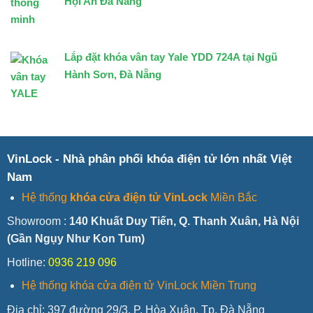
Hội An Đà Nẵng
Lắp đặt khóa vân tay Yale YDD 724A tại Ngũ
Hành Sơn, Đà Nẵng
VinLock - Nhà phân phối khóa điện tử lớn nhất Việt
Nam
Hệ thống
khóa cửa điện tử VinLock
Miền Bắc
Showroom :
140 Khuất Duy Tiến, Q. Thanh Xuân, Hà Nội
(Gần Ngụy Như Kon Tum)
Hotline:
0936 219 096
Hệ thống khóa cửa điện tử VinLock Miền Trung
Địa chỉ:
397 đường 29/3, P. Hòa Xuân, Tp. Đà Nẵng