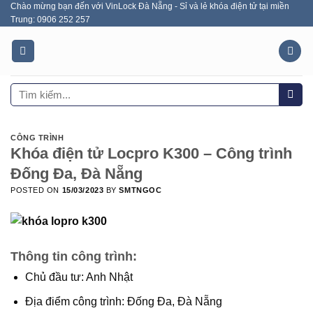
Chào mừng bạn đến với VinLock Đà Nẵng - Sỉ và lẻ khóa điện tử tại miền
Skip
Trung: 0906 252 257
to
content
Tìm
kiếm:
CÔNG TRÌNH
Khóa điện tử Locpro K300 – Công trình
Đống Đa, Đà Nẵng
POSTED ON
15/03/2023
BY
SMTNGOC
Thông tin công trình:
Chủ đầu tư: Anh Nhật
Địa điểm công trình: Đống Đa, Đà Nẵng