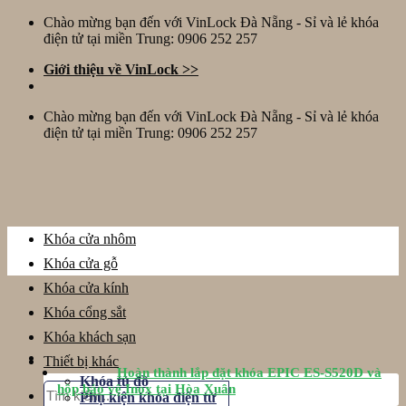
Skip
Chào mừng bạn đến với VinLock Đà Nẵng - Sỉ và lẻ khóa
to
điện tử tại miền Trung: 0906 252 257
content
Giới thiệu về VinLock >>
Chào mừng bạn đến với VinLock Đà Nẵng - Sỉ và lẻ khóa
điện tử tại miền Trung: 0906 252 257
Khóa cửa nhôm
Khóa cửa gỗ
Khóa cửa kính
Khóa cổng sắt
Khóa khách sạn
Thiết bị khác
Hoàn thành lắp đặt khóa EPIC ES-S520D và
Khóa tủ đồ
Tìm
hộp bảo vệ Inox tại Hòa Xuân
Phụ kiện khóa điện tử
kiếm: