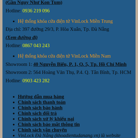
(Gần Ngụy Như Kon Tum)
Hotline:
0936 219 096
Hệ thống khóa cửa điện tử VinLock Miền Trung
Địa chỉ:
397 đường 29/3, P. Hòa Xuân, Tp. Đà Nẵng
(Xem đường đi)
Hotline:
0867 043 243
Hệ thống khóa cửa điện tử VinLock Miền Nam
Showroom 1:
40 Nguyễn Biểu, P. 1, Q. 5, Tp. Hồ Chí Minh
Showroom 2: 564 Hoàng Văn Thụ, P.4. Q. Tân Bình, Tp. HCM
Hotline:
0903 423 282
Hướng dẫn mua hàng
Chính sách thanh toán
Chính sách bảo hành
Chính sách đổi trả
Chính sách xử lý khiếu nại
Chính sách bảo mật thông tin
Chính sách vận chuyển
VinLock Đà Nẵng (khoadientudanang.vn) là website