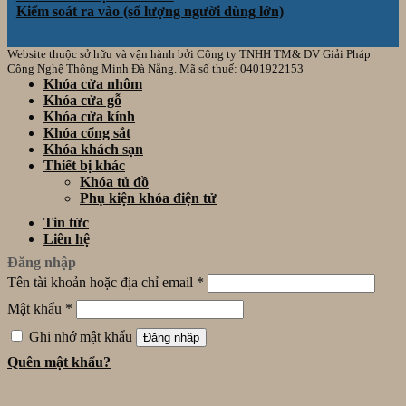
Kiểm soát ra vào (số lượng người dùng lớn)
Website thuộc sở hữu và vận hành bởi Công ty TNHH TM& DV Giải Pháp
Công Nghệ Thông Minh Đà Nẵng. Mã số thuế: 0401922153
Khóa cửa nhôm
Khóa cửa gỗ
Khóa cửa kính
Khóa cổng sắt
Khóa khách sạn
Thiết bị khác
Khóa tủ đồ
Phụ kiện khóa điện tử
Tin tức
Liên hệ
Đăng nhập
Tên tài khoản hoặc địa chỉ email
*
Mật khẩu
*
Ghi nhớ mật khẩu
Đăng nhập
Quên mật khẩu?