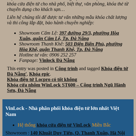
khóa cửa điện tử cho nhà phố, biệt thự, văn phòng, khóa thẻ từ
chuyên dụng cho khách sạn…
Liên hệ chúng tôi để được tư vấn những mẫu khóa chất lượng
và thi công lắp đặt, bảo hành chuyên nghiệp:
Showroom Cẩm Lệ:
397 đường 29/3, phường Hòa
Xuân, quận Cẩm Lệ, Tp. Đà Nẵng
Showroom Thanh Khê:
503 Điện Biên Phủ, phường
Hòa Khê, quận Thanh Khê, Tp. Đà Nẵng
Hotline tư vấn:
0906 252 257
Fanpage:
Vinlock Đà Nẵng
This entry was posted in
Công trình
and tagged
Khóa điện tử
Đà Nẵng'
,
Khóa epic
.
Khóa điện tử Locpro có tốt không
Khóa cửa nhôm WinLock ST600 – Công trình Ngũ Hành
Sơn, Đà Nẵng
VinLock - Nhà phân phối khóa điện tử lớn nhất Việt
Nam
Hệ thống
khóa cửa điện tử VinLock
Miền Bắc
Showroom :
140 Khuất Duy Tiến, Q. Thanh Xuân, Hà Nội