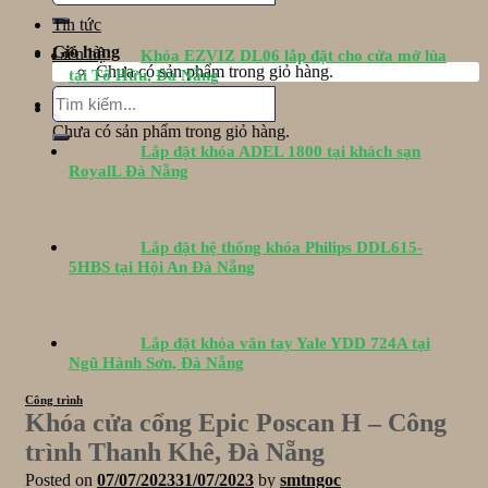
Tin tức
Giỏ hàng
Liên hệ
Khóa EZVIZ DL06 lắp đặt cho cửa mở lùa
Chưa có sản phẩm trong giỏ hàng.
tại Tố Hữu, Đà Nẵng
Tìm
Giỏ hàng
kiếm:
Chưa có sản phẩm trong giỏ hàng.
Lắp đặt khóa ADEL 1800 tại khách sạn
RoyalL Đà Nẵng
Lắp đặt hệ thống khóa Philips DDL615-
5HBS tại Hội An Đà Nẵng
Lắp đặt khóa vân tay Yale YDD 724A tại
Ngũ Hành Sơn, Đà Nẵng
Công trình
Khóa cửa cổng Epic Poscan H – Công
trình Thanh Khê, Đà Nẵng
Posted on
07/07/2023
31/07/2023
by
smtngoc