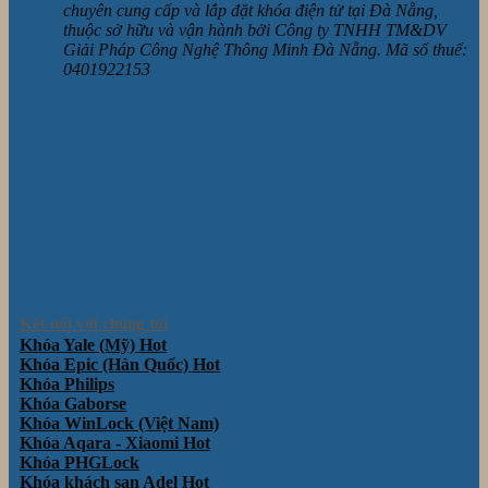
chuyên cung cấp và lắp đặt khóa điện tử tại Đà Nẵng,
thuộc sở hữu và vận hành bởi Công ty TNHH TM&DV
Giải Pháp Công Nghệ Thông Minh Đà Nẵng. Mã số thuế:
0401922153
Kết nối với chúng tôi
Khóa Yale (Mỹ)
Khóa Epic (Hàn Quốc)
Khóa Philips
Khóa Gaborse
Khóa WinLock (Việt Nam)
Khóa Aqara - Xiaomi
Khóa PHGLock
Khóa khách sạn Adel