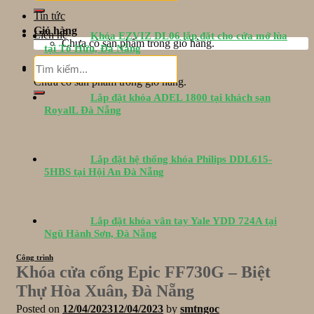
Tin tức
Giỏ hàng
Liên hệ
Khóa EZVIZ DL06 lắp đặt cho cửa mở lùa
Chưa có sản phẩm trong giỏ hàng.
tại Tố Hữu, Đà Nẵng
Tìm
Giỏ hàng
kiếm:
Chưa có sản phẩm trong giỏ hàng.
Lắp đặt khóa ADEL 1800 tại khách sạn
RoyalL Đà Nẵng
Lắp đặt hệ thống khóa Philips DDL615-
5HBS tại Hội An Đà Nẵng
Lắp đặt khóa vân tay Yale YDD 724A tại
Ngũ Hành Sơn, Đà Nẵng
Công trình
Khóa cửa cổng Epic FF730G – Biệt
Thự Hòa Xuân, Đà Nẵng
Posted on
12/04/2023
12/04/2023
by
smtngoc