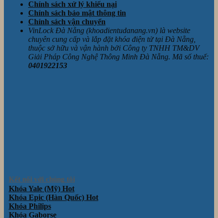
Chính sách xử lý khiếu nại
Chính sách bảo mật thông tin
Chính sách vận chuyển
VinLock Đà Nẵng (khoadientudanang.vn) là website
chuyên cung cấp và lắp đặt khóa điện tử tại Đà Nẵng,
thuộc sở hữu và vận hành bởi Công ty TNHH TM&DV
Giải Pháp Công Nghệ Thông Minh Đà Nẵng. Mã số thuế:
0401922153
Kết nối với chúng tôi
Khóa Yale (Mỹ)
Khóa Epic (Hàn Quốc)
Khóa Philips
Khóa Gaborse