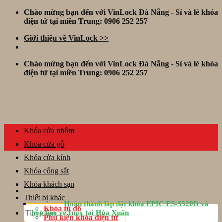
Skip
Chào mừng bạn đến với VinLock Đà Nẵng - Sỉ và lẻ khóa
to
điện tử tại miền Trung: 0906 252 257
content
Giới thiệu về VinLock >>
Chào mừng bạn đến với VinLock Đà Nẵng - Sỉ và lẻ khóa
điện tử tại miền Trung: 0906 252 257
Khóa cửa nhôm
Khóa cửa gỗ
Khóa cửa kính
Khóa cổng sắt
Khóa khách sạn
Thiết bị khác
Hoàn thành lắp đặt khóa EPIC ES-S520D và
Tìm
Khóa tủ đồ
hộp bảo vệ Inox tại Hòa Xuân
kiếm:
Phụ kiện khóa điện tử