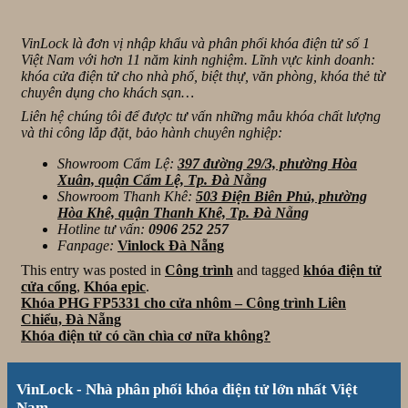
VinLock là đơn vị nhập khẩu và phân phối khóa điện tử số 1
Việt Nam với hơn 11 năm kinh nghiệm. Lĩnh vực kinh doanh:
khóa cửa điện tử cho nhà phố, biệt thự, văn phòng, khóa thẻ từ
chuyên dụng cho khách sạn…
Liên hệ chúng tôi để được tư vấn những mẫu khóa chất lượng
và thi công lắp đặt, bảo hành chuyên nghiệp:
Showroom Cẩm Lệ:
397 đường 29/3, phường Hòa
Xuân, quận Cẩm Lệ, Tp. Đà Nẵng
Showroom Thanh Khê:
503 Điện Biên Phủ, phường
Hòa Khê, quận Thanh Khê, Tp. Đà Nẵng
Hotline tư vấn:
0906 252 257
Fanpage:
Vinlock Đà Nẵng
This entry was posted in
Công trình
and tagged
khóa điện tử
cửa cổng
,
Khóa epic
.
Khóa PHG FP5331 cho cửa nhôm – Công trình Liên
Chiểu, Đà Nẵng
Khóa điện tử có cần chìa cơ nữa không?
VinLock - Nhà phân phối khóa điện tử lớn nhất Việt
Nam