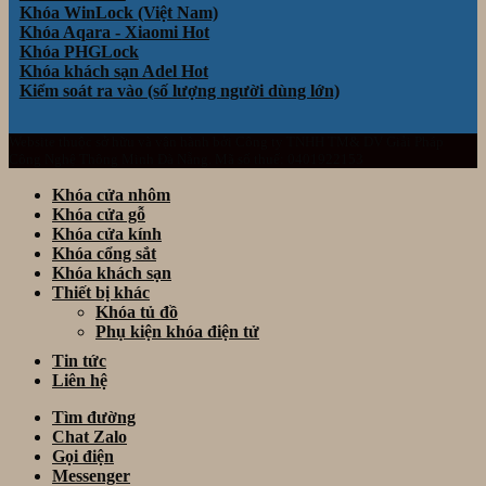
Khóa WinLock (Việt Nam)
Khóa Aqara - Xiaomi
Khóa PHGLock
Khóa khách sạn Adel
Kiểm soát ra vào (số lượng người dùng lớn)
Website thuộc sở hữu và vận hành bởi Công ty TNHH TM& DV Giải Pháp
Công Nghệ Thông Minh Đà Nẵng. Mã số thuế: 0401922153
Khóa cửa nhôm
Khóa cửa gỗ
Khóa cửa kính
Khóa cổng sắt
Khóa khách sạn
Thiết bị khác
Khóa tủ đồ
Phụ kiện khóa điện tử
Tin tức
Liên hệ
Tìm đường
Chat Zalo
Gọi điện
Messenger