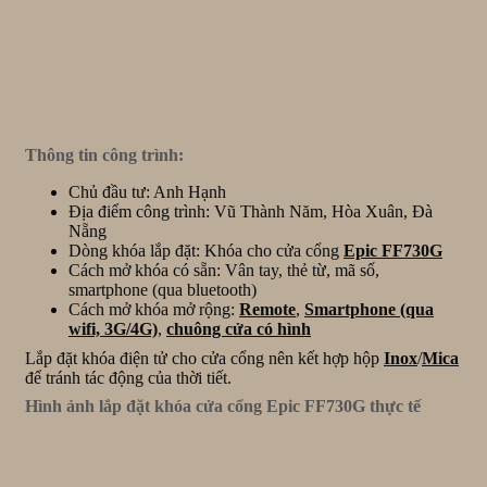
Thông tin công trình:
Chủ đầu tư: Anh Hạnh
Địa điểm công trình: Vũ Thành Năm, Hòa Xuân, Đà
Nẵng
Dòng khóa lắp đặt: Khóa cho cửa cổng
Epic FF730G
Cách mở khóa có sẵn: Vân tay, thẻ từ, mã số,
smartphone (qua bluetooth)
Cách mở khóa mở rộng:
Remote
,
Smartphone (qua
wifi, 3G/4G)
,
chuông cửa có hình
Lắp đặt khóa điện tử cho cửa cổng nên kết hợp hộp
Inox
/
Mica
để tránh tác động của thời tiết.
Hình ảnh lắp đặt khóa cửa cổng Epic FF730G thực tế