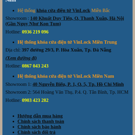
Hệ thống
khóa cửa điện tử VinLock
Miền Bắc
Showroom :
140 Khuất Duy Tiến, Q. Thanh Xuân, Hà Nội
(Gần Ngụy Như Kon Tum)
Hotline:
0936 219 096
Hệ thống khóa cửa điện tử VinLock Miền Trung
Địa chỉ:
397 đường 29/3, P. Hòa Xuân, Tp. Đà Nẵng
(Xem đường đi)
Hotline:
0867 043 243
Hệ thống khóa cửa điện tử VinLock Miền Nam
Showroom 1:
40 Nguyễn Biểu, P. 1, Q. 5, Tp. Hồ Chí Minh
Showroom 2: 564 Hoàng Văn Thụ, P.4. Q. Tân Bình, Tp. HCM
Hotline:
0903 423 282
Hướng dẫn mua hàng
Chính sách thanh toán
Chính sách bảo hành
Chính sách đổi trả