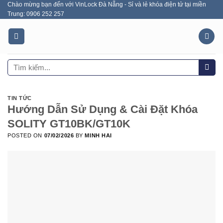
Chào mừng bạn đến với VinLock Đà Nẵng - Sỉ và lẻ khóa điện tử tại miền
Skip
Trung: 0906 252 257
to
content
Tìm
kiếm:
TIN TỨC
Hướng Dẫn Sử Dụng & Cài Đặt Khóa
SOLITY GT10BK/GT10K
POSTED ON
07/02/2026
BY
MINH HAI