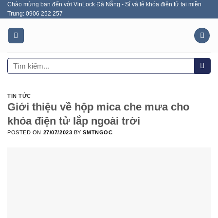
Chào mừng bạn đến với VinLock Đà Nẵng - Sỉ và lẻ khóa điện tử tại miền
Skip
Trung: 0906 252 257
to
content
Tìm
kiếm:
TIN TỨC
Giới thiệu về hộp mica che mưa cho
khóa điện tử lắp ngoài trời
POSTED ON
27/07/2023
BY
SMTNGOC