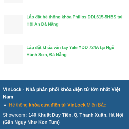
Lắp đặt hệ thống khóa Philips DDL615-5HBS tại
Hội An Đà Nẵng
Lắp đặt khóa vân tay Yale YDD 724A tại Ngũ
Hành Sơn, Đà Nẵng
VinLock - Nhà phân phối khóa điện tử lớn nhất Việt
Nam
Hệ thống
khóa cửa điện tử VinLock
Miền Bắc
Showroom :
140 Khuất Duy Tiến, Q. Thanh Xuân, Hà Nội
(Gần Ngụy Như Kon Tum)