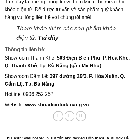
Trên đây là những thông tin về hôm Mica che mưa cho
khóa điện tử. Để được tư vấn về sản phẩm quý khách
hàng vui lòng liên hệ với chúng tôi nhé!
Tham khảo thêm các sản phẩm khóa
điện tử:
Tại đây
Thông tin liên hệ:
Showroom Thanh Khê:
503 Điện Biên Phủ, P. Hòa Khê,
Q. Thanh Khê, Tp. Đà Nẵng (gần Mẹ Nhu)
Showroom Cẩm Lệ:
397 đường 29/3, P. Hòa Xuân, Q.
Cẩm Lệ, Tp. Đà Nẵng
Hotline: 0906 252 257
Website:
www.khoadientudanang.vn
This entry was posted in
Tin tức
and tagged
Hộp mica
,
VinLock Đà