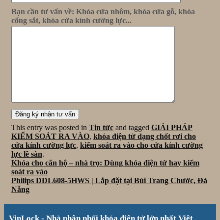
Bạn cần tư vấn về: Khóa cửa nhôm, khóa cửa gỗ, khóa
cổng sắt, khóa cửa kính cường lực...
This entry was posted in
Tin tức
and tagged
GIẢI PHÁP
KIỂM SOÁT RA VÀO
,
khóa điện từ dạng chốt rơi cho
cửa kính cường lực
,
kiểm soát ra vào cho cửa kính cường
lực lề sàn
.
Khóa cho căn hộ – nhà trọ: Dùng khóa điện tử hay kiểm
soát ra vào
Philips DDL608-5HWS | Lắp đặt tại Bùi Trang Chước, Đà
Nẵng
VinLock - Nhà phân phối khóa điện tử lớn nhất Việt