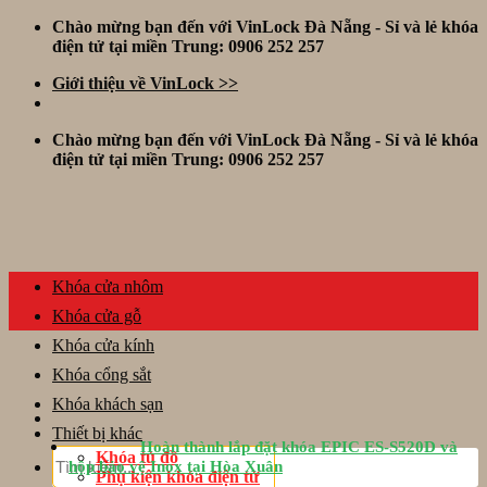
Skip
Chào mừng bạn đến với VinLock Đà Nẵng - Sỉ và lẻ khóa
to
điện tử tại miền Trung: 0906 252 257
content
Giới thiệu về VinLock >>
Chào mừng bạn đến với VinLock Đà Nẵng - Sỉ và lẻ khóa
điện tử tại miền Trung: 0906 252 257
Khóa cửa nhôm
Khóa cửa gỗ
Khóa cửa kính
Khóa cổng sắt
Khóa khách sạn
Thiết bị khác
Hoàn thành lắp đặt khóa EPIC ES-S520D và
Tìm
Khóa tủ đồ
hộp bảo vệ Inox tại Hòa Xuân
kiếm:
Phụ kiện khóa điện tử