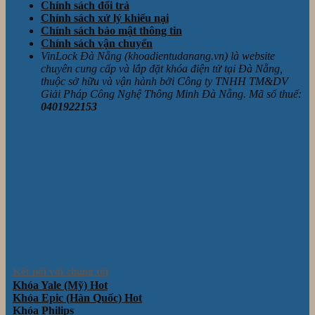
Chính sách đổi trả
Chính sách xử lý khiếu nại
Chính sách bảo mật thông tin
Chính sách vận chuyển
VinLock Đà Nẵng (khoadientudanang.vn) là website
chuyên cung cấp và lắp đặt khóa điện tử tại Đà Nẵng,
thuộc sở hữu và vận hành bởi Công ty TNHH TM&DV
Giải Pháp Công Nghệ Thông Minh Đà Nẵng. Mã số thuế:
0401922153
Kết nối với chúng tôi
Khóa Yale (Mỹ)
Khóa Epic (Hàn Quốc)
Khóa Philips