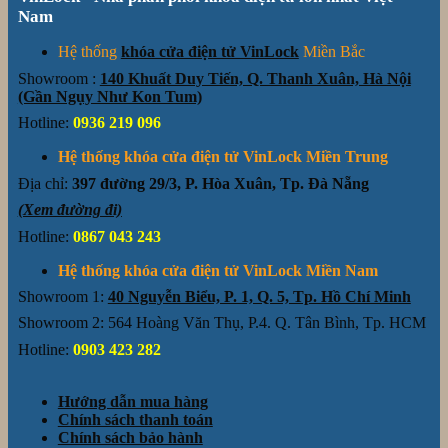
Nam
Hệ thống
khóa cửa điện tử VinLock
Miền Bắc
Showroom :
140 Khuất Duy Tiến, Q. Thanh Xuân, Hà Nội
(Gần Ngụy Như Kon Tum)
Hotline:
0936 219 096
Hệ thống khóa cửa điện tử VinLock Miền Trung
Địa chỉ:
397 đường 29/3, P. Hòa Xuân, Tp. Đà Nẵng
(Xem đường đi)
Hotline:
0867 043 243
Hệ thống khóa cửa điện tử VinLock Miền Nam
Showroom 1:
40 Nguyễn Biểu, P. 1, Q. 5, Tp. Hồ Chí Minh
Showroom 2: 564 Hoàng Văn Thụ, P.4. Q. Tân Bình, Tp. HCM
Hotline:
0903 423 282
Hướng dẫn mua hàng
Chính sách thanh toán
Chính sách bảo hành