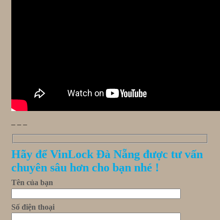
_ _ _
Hãy để VinLock Đà Nẵng được tư vấn
chuyên sâu hơn cho bạn nhé !
Tên của bạn
Số điện thoại