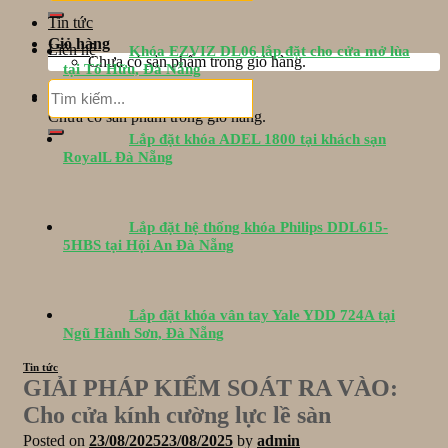
Tin tức
Giỏ hàng
Liên hệ
Khóa EZVIZ DL06 lắp đặt cho cửa mở lùa
Chưa có sản phẩm trong giỏ hàng.
tại Tố Hữu, Đà Nẵng
Tìm
Giỏ hàng
kiếm:
Chưa có sản phẩm trong giỏ hàng.
Lắp đặt khóa ADEL 1800 tại khách sạn
RoyalL Đà Nẵng
Lắp đặt hệ thống khóa Philips DDL615-
5HBS tại Hội An Đà Nẵng
Lắp đặt khóa vân tay Yale YDD 724A tại
Ngũ Hành Sơn, Đà Nẵng
Tin tức
GIẢI PHÁP KIỂM SOÁT RA VÀO:
Cho cửa kính cường lực lề sàn
Posted on
23/08/2025
23/08/2025
by
admin