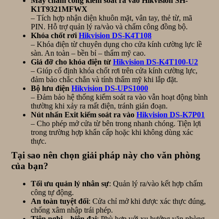
Máy chấm công kiểm soát ra vào Hikvision SH-
K1T9321MFWX
– Tích hợp nhận diện khuôn mặt, vân tay, thẻ từ, mã
PIN. Hỗ trợ quản lý ra/vào và chấm công đồng bộ.
Khóa chốt rơi
Hikvision DS-K4T108
– Khóa điện từ chuyên dụng cho cửa kính cường lực lề
sàn. An toàn – bền bỉ – thẩm mỹ cao.
Giá đỡ cho khóa điện từ
Hikvision DS-K4T100-U2
– Giúp cố định khóa chốt rơi trên cửa kính cường lực,
đảm bảo chắc chắn và tính thẩm mỹ khi lắp đặt.
Bộ lưu điện
Hikvision DS-UPS1000
– Đảm bảo hệ thống kiểm soát ra vào vẫn hoạt động bình
thường khi xảy ra mất điện, tránh gián đoạn.
Nút nhấn Exit kiểm soát ra vào
Hikvision DS-K7P01
– Cho phép mở cửa từ bên trong nhanh chóng. Tiện lợi
trong trường hợp khẩn cấp hoặc khi không dùng xác
thực.
Tại sao nên chọn giải pháp này cho văn phòng
của bạn?
Tối ưu quản lý nhân sự
: Quản lý ra/vào kết hợp chấm
công tự động.
An toàn tuyệt đối
: Cửa chỉ mở khi được xác thực đúng,
chống xâm nhập trái phép.
Tiện nghi – hiện đại
: Phù hợp với xu hướng văn phòng