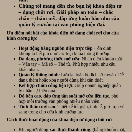
Chúng tôi mang đến cho bạn hệ khóa điện từ
– dạng chốt rơi. Giải pháp an toàn – chắc
chắn – thẩm mỹ, đáp ứng hoàn hảo nhu cầu
quản lý ra/vào tại văn phòng hiện đại.
Ưu điểm nổi bật của khóa điện từ dạng chốt rơi cho cửa
kính cường lực
Hoạt động bằng nguồn điện trực tiếp
– ổn định,
không lo hết pin như các loại khóa thông thường.
Đa dạng phương thức mở cửa
: Nhận diện khuôn mặt
– Vân tay – Mã số – Thẻ từ. Phù hợp nhiều nhu cầu
khác nhau.
Quản lý thông minh
: Lưu lại toàn bộ lịch sử ra/vào. Dễ
dàng thêm hoặc xóa người dùng khi cần thiết.
Kết hợp chấm công tiện lợi
: Giúp doanh nghiệp quản
lý nhân sự hiệu quả.
Độ bền cao, đáp ứng tần suất mở cửa liên tục
, phù
hợp môi trường văn phòng nhiều nhân viên.
Tính thẩm mỹ cao
: Thiết kế tối giản, tinh tế, giữ trọn vẻ
sang trọng cho cửa kính cường lực.
Cách thức hoạt động của khóa điện từ dạng chốt rơi
Khi người dùng
xác thực thành công
. (bằng khuôn mặt,