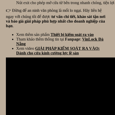
Nút exit cho phép mở cửa từ bên trong nhanh chóng, tiện lợi
👉 Đừng để an ninh văn phòng là mối lo ngại. Hãy liên hệ
ngay với chúng tôi để được
tư vấn chi tiết, khảo sát tận nơi
và báo giá giải pháp phù hợp nhất cho doanh nghiệp của
bạn
.
Xem thêm sản phẩm
Thiết bị kiểm soát ra vào
Tham khảo thêm thông tin tại
Fanpage
:
VinLock Đà
Nẵng
Xem video
GIẢI PHÁP KIỂM SOÁT RA VÀO:
Dành cho cửa kính cường lực lề sàn