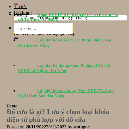
Tin tức
Giỏ hàng
Liên hệ
Khóa EZVIZ DL06 lắp đặt cho cửa mở lùa
Chưa có sản phẩm trong giỏ hàng.
tại Tố Hữu, Đà Nẵng
Tìm
Giỏ hàng
kiếm:
Chưa có sản phẩm trong giỏ hàng.
Lắp đặt khóa ADEL 1800 tại khách sạn
RoyalL Đà Nẵng
Lắp đặt hệ thống khóa Philips DDL615-
5HBS tại Hội An Đà Nẵng
Lắp đặt khóa vân tay Yale YDD 724A tại
Ngũ Hành Sơn, Đà Nẵng
Tin tức
Đố cửa là gì? Lưu ý chọn loại khóa
điện tử phù hợp với đố cửa
Posted on
28/11/2022
28/11/2022
by
smtngoc