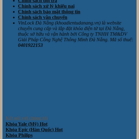
Chính sách đổi trả
Chính sách xử lý khiếu nại
Chính sách bảo mật thông tin
Chính sách vận chuyển
VinLock Đà Nẵng (khoadientudanang.vn) là website
chuyên cung cấp và lắp đặt khóa điện tử tại Đà Nẵng,
thuộc sở hữu và vận hành bởi Công ty TNHH TM&DV
Giải Pháp Công Nghệ Thông Minh Đà Nẵng. Mã số thuế:
0401922153
Kết nối với chúng tôi
Khóa Yale (Mỹ)
Khóa Epic (Hàn Quốc)
Khóa Philips