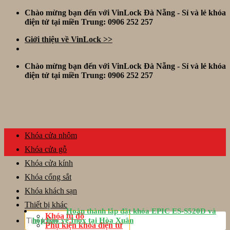
Skip
Chào mừng bạn đến với VinLock Đà Nẵng - Sỉ và lẻ khóa
to
điện tử tại miền Trung: 0906 252 257
content
Giới thiệu về VinLock >>
Chào mừng bạn đến với VinLock Đà Nẵng - Sỉ và lẻ khóa
điện tử tại miền Trung: 0906 252 257
Khóa cửa nhôm
Khóa cửa gỗ
Khóa cửa kính
Khóa cổng sắt
Khóa khách sạn
Thiết bị khác
Hoàn thành lắp đặt khóa EPIC ES-S520D và
Tìm
Khóa tủ đồ
hộp bảo vệ Inox tại Hòa Xuân
kiếm:
Phụ kiện khóa điện tử