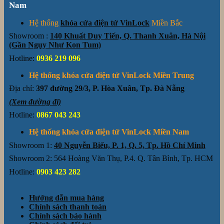
Nam
Hệ thống
khóa cửa điện tử VinLock
Miền Bắc
Showroom :
140 Khuất Duy Tiến, Q. Thanh Xuân, Hà Nội
(Gần Ngụy Như Kon Tum)
Hotline:
0936 219 096
Hệ thống khóa cửa điện tử VinLock Miền Trung
Địa chỉ:
397 đường 29/3, P. Hòa Xuân, Tp. Đà Nẵng
(Xem đường đi)
Hotline:
0867 043 243
Hệ thống khóa cửa điện tử VinLock Miền Nam
Showroom 1:
40 Nguyễn Biểu, P. 1, Q. 5, Tp. Hồ Chí Minh
Showroom 2: 564 Hoàng Văn Thụ, P.4. Q. Tân Bình, Tp. HCM
Hotline:
0903 423 282
Hướng dẫn mua hàng
Chính sách thanh toán
Chính sách bảo hành