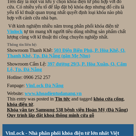
Trên đây là một vài lưu ý chọn khóa điện tử phù hợp với đố
cửa. Có nhiều yếu tố để lắp đặt bộ khóa đẹp nhưng đố cửa là
yếu tố kĩ thuật quan trọng nhất quyết định loại khóa nào phù
hợp với cảnh cửa nhà bạn.
Với kinh nghiệm nhiều năm trong phân phối khóa điện tử
Vinlock
tự tin mang tới người tiêu dùng những sản phẩm chất
lượng cùng với kĩ thuật thi công chuyên nghiệp nhất.
Thông tin liên hệ:
Showroom Thanh Khê:
503 Điện Biên Phủ, P. Hòa Khê, Q.
Thanh Khê, Tp. Đà Nẵng (gần Mẹ Nhu)
Showroom Cẩm Lệ:
397 đường 29/3, P. Hòa Xuân, Q. Cẩm
Lệ, Tp. Đà Nẵng
Hotline: 0906 252 257
Fanpage:
VinLock Đà Nẵng
Website:
www.khoadientudanang.vn
This entry was posted in
Tin tức
and tagged
khóa cửa cổng
,
khóa điện tử
.
Khóa vân tay Samsung 538 bệnh viện Hoàn Mỹ (Đà Nẵng)
Quy trình lắp đặt khoá thông minh cửa gỗ
VinLock - Nhà phân phối khóa điện tử lớn nhất Việt