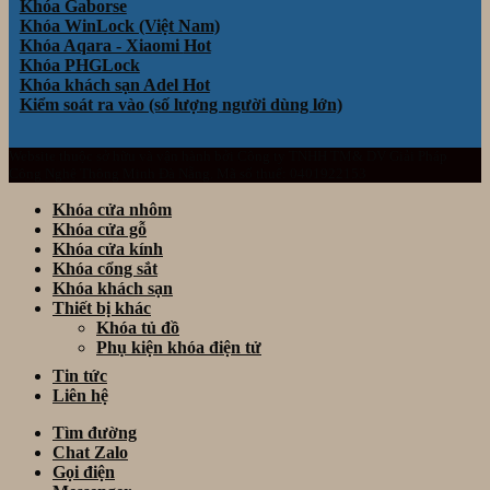
Khóa Gaborse
Khóa WinLock (Việt Nam)
Khóa Aqara - Xiaomi
Khóa PHGLock
Khóa khách sạn Adel
Kiểm soát ra vào (số lượng người dùng lớn)
Website thuộc sở hữu và vận hành bởi Công ty TNHH TM& DV Giải Pháp
Công Nghệ Thông Minh Đà Nẵng. Mã số thuế: 0401922153
Khóa cửa nhôm
Khóa cửa gỗ
Khóa cửa kính
Khóa cổng sắt
Khóa khách sạn
Thiết bị khác
Khóa tủ đồ
Phụ kiện khóa điện tử
Tin tức
Liên hệ
Tìm đường
Chat Zalo
Gọi điện