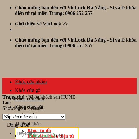
Skip
Chào mừng bạn đến với VinLock Đà Nẵng - Sỉ và lẻ khóa
to
điện tử tại miền Trung: 0906 252 257
content
Giới thiệu về VinLock >>
Chào mừng bạn đến với VinLock Đà Nẵng - Sỉ và lẻ khóa
điện tử tại miền Trung: 0906 252 257
Khóa cửa nhôm
Khóa cửa gỗ
Trang chủ
/
Khóa khách sạn HUNE
Khóa cửa kính
Lọc
Khóa cổng sắt
Showing all 5 results
Khóa khách sạn
Thiết bị khác
Dòng khóa
Tìm
Khóa tủ đồ
kiếm:
(3)
Khóa cửa gỗ
Phụ kiện khóa điện tử