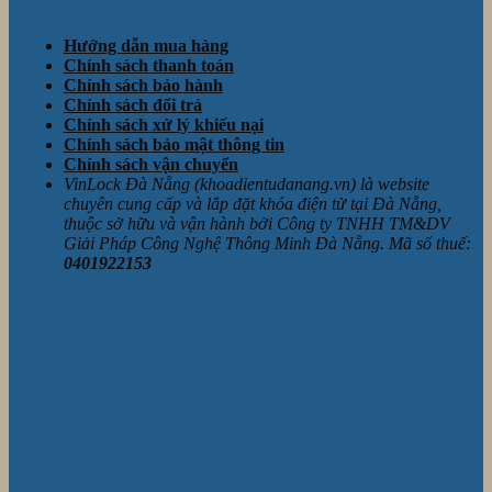
Hướng dẫn mua hàng
Chính sách thanh toán
Chính sách bảo hành
Chính sách đổi trả
Chính sách xử lý khiếu nại
Chính sách bảo mật thông tin
Chính sách vận chuyển
VinLock Đà Nẵng (khoadientudanang.vn) là website
chuyên cung cấp và lắp đặt khóa điện tử tại Đà Nẵng,
thuộc sở hữu và vận hành bởi Công ty TNHH TM&DV
Giải Pháp Công Nghệ Thông Minh Đà Nẵng. Mã số thuế:
0401922153