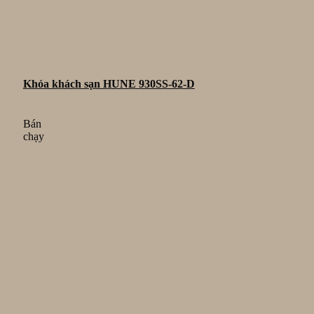
Khóa khách sạn HUNE 930SS-62-D
Bán
chạy