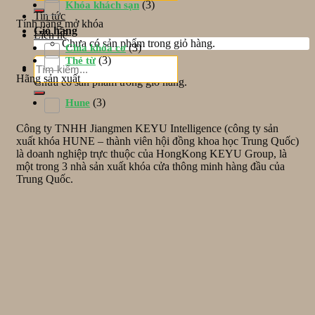
(3)
Khóa khách sạn
Tin tức
Tính năng mở khóa
Giỏ hàng
Liên hệ
Chưa có sản phẩm trong giỏ hàng.
(3)
Chìa khóa cơ
(3)
Thẻ từ
Tìm
Giỏ hàng
kiếm:
Hãng sản xuất
Chưa có sản phẩm trong giỏ hàng.
(3)
Hune
Công ty TNHH Jiangmen KEYU Intelligence (công ty sản
xuất khóa HUNE – thành viên hội đồng khoa học Trung Quốc)
là doanh nghiệp trực thuộc của HongKong KEYU Group, là
một trong 3 nhà sản xuất khóa cửa thông minh hàng đầu của
Trung Quốc.