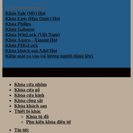
Kết nối với chúng tôi
Khóa Yale (Mỹ)
Khóa Epic (Hàn Quốc)
Khóa Philips
Khóa Gaborse
Khóa WinLock (Việt Nam)
Khóa Aqara - Xiaomi
Khóa PHGLock
Khóa khách sạn Adel
Kiểm soát ra vào (số lượng người dùng lớn)
Website thuộc sở hữu và vận hành bởi Công ty TNHH TM& DV Giải Pháp
Công Nghệ Thông Minh Đà Nẵng. Mã số thuế: 0401922153
Khóa cửa nhôm
Khóa cửa gỗ
Khóa cửa kính
Khóa cổng sắt
Khóa khách sạn
Thiết bị khác
Khóa tủ đồ
Phụ kiện khóa điện tử
Tin tức