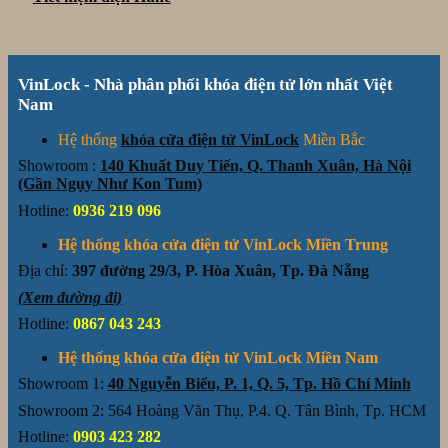
VinLock - Nhà phân phối khóa điện tử lớn nhất Việt
Nam
Hệ thống
khóa cửa điện tử VinLock
Miền Bắc
Showroom :
140 Khuất Duy Tiến, Q. Thanh Xuân, Hà Nội
(Gần Ngụy Như Kon Tum)
Hotline:
0936 219 096
Hệ thống khóa cửa điện tử VinLock Miền Trung
Địa chỉ:
397 đường 29/3, P. Hòa Xuân, Tp. Đà Nẵng
(Xem đường đi)
Hotline:
0867 043 243
Hệ thống khóa cửa điện tử VinLock Miền Nam
Showroom 1:
40 Nguyễn Biểu, P. 1, Q. 5, Tp. Hồ Chí Minh
Showroom 2: 564 Hoàng Văn Thụ, P.4. Q. Tân Bình, Tp. HCM
Hotline:
0903 423 282