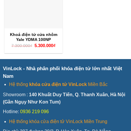
Khoá điện tử cửa nhôm
Yale YDMA 100NP
Giá
Giá
5.300.000
₫
7.300.000
₫
gốc
hiện
là:
tại
7.300.000₫.
là:
5.300.000₫.
VinLock - Nhà phân phối khóa điện tử lớn nhất Việt
Nam
Hệ thống
khóa cửa điện tử VinLock
Miền Bắc
Showroom :
140 Khuất Duy Tiến, Q. Thanh Xuân, Hà Nội
(Gần Ngụy Như Kon Tum)
Hotline:
0936 219 096
Hệ thống khóa cửa điện tử VinLock Miền Trung