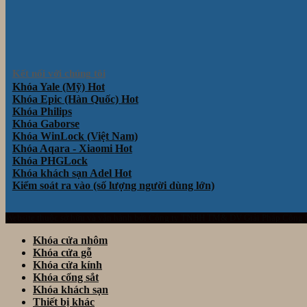
Kết nối với chúng tôi
Khóa Yale (Mỹ)
Khóa Epic (Hàn Quốc)
Khóa Philips
Khóa Gaborse
Khóa WinLock (Việt Nam)
Khóa Aqara - Xiaomi
Khóa PHGLock
Khóa khách sạn Adel
Kiểm soát ra vào (số lượng người dùng lớn)
Website thuộc sở hữu và vận hành bởi Công ty TNHH TM& DV Giải Pháp Công
Khóa cửa nhôm
Khóa cửa gỗ
Khóa cửa kính
Khóa cổng sắt
Khóa khách sạn
Thiết bị khác