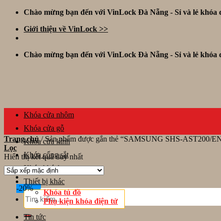
Skip
Chào mừng bạn đến với VinLock Đà Nẵng - Sỉ và lẻ khóa đ
to
Giới thiệu về VinLock >>
content
Chào mừng bạn đến với VinLock Đà Nẵng - Sỉ và lẻ khóa đ
Khóa cửa nhôm
Khóa cửa gỗ
Trang chủ
/
Sản phẩm được gắn thẻ “SAMSUNG SHS-AST200/E
Khóa cửa kính
Lọc
Khóa cổng sắt
Hiển thị kết quả duy nhất
Khóa khách sạn
Thiết bị khác
-20%
Khóa tủ đồ
Tìm
Phụ kiện khóa điện tử
kiếm:
Tin tức