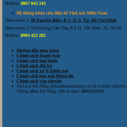
Hotline:
0867 043 243
Hệ thống khóa cửa điện tử VinLock Miền Nam
Showroom 1:
40 Nguyễn Biểu, P. 1, Q. 5, Tp. Hồ Chí Minh
Showroom 2: 564 Hoàng Văn Thụ, P.4. Q. Tân Bình, Tp. HCM
Hotline:
0903 423 282
Hướng dẫn mua hàng
Chính sách thanh toán
Chính sách bảo hành
Chính sách đổi trả
Chính sách xử lý khiếu nại
Chính sách bảo mật thông tin
Chính sách vận chuyển
VinLock Đà Nẵng (khoadientudanang.vn) là website chuyên
Thông Minh Đà Nẵng. Mã số thuế:
0401922153