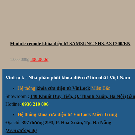
Module remote khóa điện tử SAMSUNG SHS-AST200/EN
Giá
Giá
800.000
₫
1.000.000
₫
gốc
hiện
là:
tại
1.000.000₫.
là:
VinLock - Nhà phân phối khóa điện tử lớn nhất Việt Nam
800.000₫.
Hệ thống
khóa cửa điện tử VinLock
Miền Bắc
Showroom :
140 Khuất Duy Tiến, Q. Thanh Xuân, Hà Nội (G
Hotline:
0936 219 096
Hệ thống khóa cửa điện tử VinLock Miền Trung
Địa chỉ:
397 đường 29/3, P. Hòa Xuân, Tp. Đà Nẵng
(Xem đường đi)