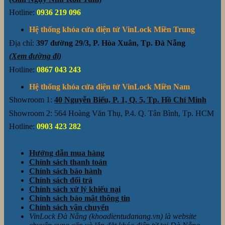
Hotline:
0936 219 096
Hệ thống khóa cửa điện tử VinLock Miền Trung
Địa chỉ:
397 đường 29/3, P. Hòa Xuân, Tp. Đà Nẵng
(Xem đường đi)
Hotline:
0867 043 243
Hệ thống khóa cửa điện tử VinLock Miền Nam
Showroom 1:
40 Nguyễn Biểu, P. 1, Q. 5, Tp. Hồ Chí Minh
Showroom 2: 564 Hoàng Văn Thụ, P.4. Q. Tân Bình, Tp. HCM
Hotline:
0903 423 282
Hướng dẫn mua hàng
Chính sách thanh toán
Chính sách bảo hành
Chính sách đổi trả
Chính sách xử lý khiếu nại
Chính sách bảo mật thông tin
Chính sách vận chuyển
VinLock Đà Nẵng (khoadientudanang.vn) là website