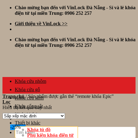
Skip
Chào mừng bạn đến với VinLock Đà Nẵng - Sỉ và lẻ khóa
to
điện tử tại miền Trung: 0906 252 257
content
Giới thiệu về VinLock >>
Chào mừng bạn đến với VinLock Đà Nẵng - Sỉ và lẻ khóa
điện tử tại miền Trung: 0906 252 257
Khóa cửa nhôm
Khóa cửa gỗ
Trang chủ
/
Sản phẩm được gắn thẻ “remote khóa Epic”
Khóa cửa kính
Lọc
Khóa cổng sắt
Hiển thị kết quả duy nhất
Khóa khách sạn
Thiết bị khác
-25%
Tìm
Khóa tủ đồ
kiếm:
Phụ kiện khóa điện tử