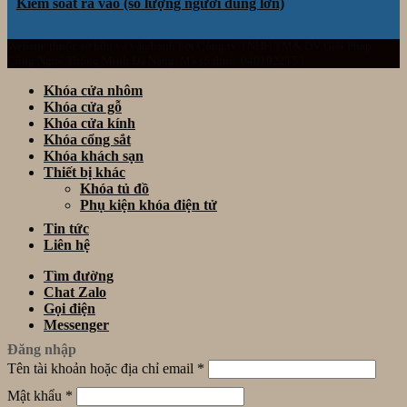
Kiểm soát ra vào (số lượng người dùng lớn)
Website thuộc sở hữu và vận hành bởi Công ty TNHH TM& DV Giải Pháp
Công Nghệ Thông Minh Đà Nẵng. Mã số thuế: 0401922153
Khóa cửa nhôm
Khóa cửa gỗ
Khóa cửa kính
Khóa cổng sắt
Khóa khách sạn
Thiết bị khác
Khóa tủ đồ
Phụ kiện khóa điện tử
Tin tức
Liên hệ
Tìm đường
Chat Zalo
Gọi điện
Messenger
Đăng nhập
Tên tài khoản hoặc địa chỉ email
*
Mật khẩu
*