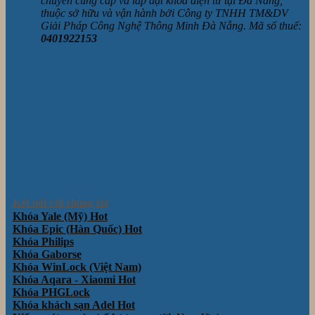
chuyên cung cấp và lắp đặt khóa điện tử tại Đà Nẵng,
thuộc sở hữu và vận hành bởi Công ty TNHH TM&DV
Giải Pháp Công Nghệ Thông Minh Đà Nẵng. Mã số thuế:
0401922153
Kết nối với chúng tôi
Khóa Yale (Mỹ)
Khóa Epic (Hàn Quốc)
Khóa Philips
Khóa Gaborse
Khóa WinLock (Việt Nam)
Khóa Aqara - Xiaomi
Khóa PHGLock
Khóa khách sạn Adel