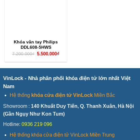
Khóa vân tay Philips
DDL608-5HWS
Giá
Giá
5.500.000
₫
7.200.000
₫
gốc
hiện
là:
tại
7.200.000₫.
là:
5.500.000₫.
VinLock - Nhà phân phối khóa điện tử lớn nhất Việt
Nam
Hệ thống
khóa cửa điện tử VinLock
Miền Bắc
Showroom :
140 Khuất Duy Tiến, Q. Thanh Xuân, Hà Nội
(Gần Ngụy Như Kon Tum)
Hotline:
0936 219 096
Hệ thống khóa cửa điện tử VinLock Miền Trung