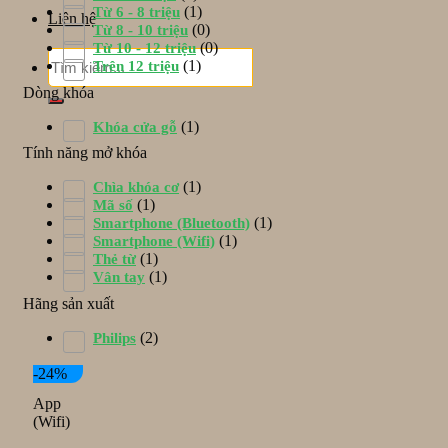
(1)
Từ 6 - 8 triệu
Liên hệ
(0)
Từ 8 - 10 triệu
(0)
Từ 10 - 12 triệu
Tìm
(1)
Trên 12 triệu
kiếm:
Dòng khóa
(1)
Khóa cửa gỗ
Tính năng mở khóa
(1)
Chìa khóa cơ
(1)
Mã số
(1)
Smartphone (Bluetooth)
(1)
Smartphone (Wifi)
(1)
Thẻ từ
(1)
Vân tay
Hãng sản xuất
(2)
Philips
-24%
App
(Wifi)