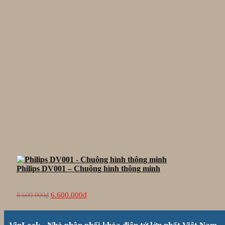
Philips DV001 – Chuông hình thông minh
Giá
Giá
6.600.000
₫
8.600.000
₫
gốc
hiện
là:
tại
8.600.000₫.
là: