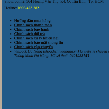
Showroom 2: 564 Hoàng Văn Thụ, P.4. Q. Tân Bình, Tp. HCM
Hotline:
0903 423 282
Hướng dẫn mua hàng
Chính sách thanh toán
Chính sách bảo hành
Chính sách đổi trả
Chính sách xử lý khiếu nại
Chính sách bảo mật thông tin
Chính sách vận chuyển
VinLock Đà Nẵng (khoadientudanang.vn) là website chuyên
Thông Minh Đà Nẵng. Mã số thuế:
0401922153