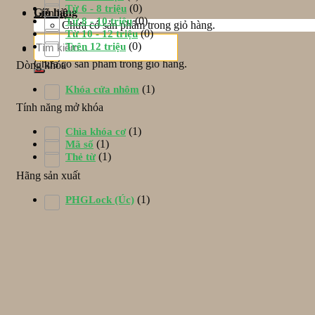
(0)
Từ 6 - 8 triệu
Giỏ hàng
Liên hệ
(0)
Từ 8 - 10 triệu
Chưa có sản phẩm trong giỏ hàng.
(0)
Từ 10 - 12 triệu
Tìm
(0)
Trên 12 triệu
Giỏ hàng
kiếm:
Chưa có sản phẩm trong giỏ hàng.
Dòng khóa
(1)
Khóa cửa nhôm
Tính năng mở khóa
(1)
Chìa khóa cơ
(1)
Mã số
(1)
Thẻ từ
Hãng sản xuất
(1)
PHGLock (Úc)