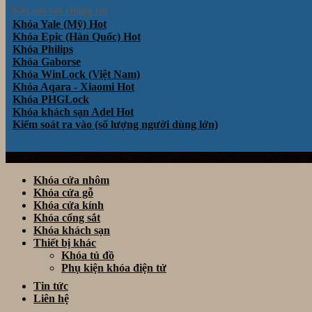
Kết nối với chúng tôi
Khóa Yale (Mỹ)
Khóa Epic (Hàn Quốc)
Khóa Philips
Khóa Gaborse
Khóa WinLock (Việt Nam)
Khóa Aqara - Xiaomi
Khóa PHGLock
Khóa khách sạn Adel
Kiểm soát ra vào (số lượng người dùng lớn)
Website thuộc sở hữu và vận hành bởi Công ty TNHH TM& DV Giải Pháp Công
Khóa cửa nhôm
Khóa cửa gỗ
Khóa cửa kính
Khóa cổng sắt
Khóa khách sạn
Thiết bị khác
Khóa tủ đồ
Phụ kiện khóa điện tử
Tin tức
Liên hệ