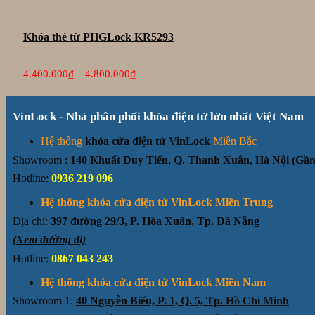
Khóa thẻ từ PHGLock KR5293
Khoảng
4.400.000
₫
–
4.800.000
₫
giá:
từ
4.400.000₫
VinLock - Nhà phân phối khóa điện tử lớn nhất Việt Nam
đến
4.800.000₫
Hệ thống
khóa cửa điện tử VinLock
Miền Bắc
Showroom :
140 Khuất Duy Tiến, Q. Thanh Xuân, Hà Nội (G
Hotline:
0936 219 096
Hệ thống khóa cửa điện tử VinLock Miền Trung
Địa chỉ:
397 đường 29/3, P. Hòa Xuân, Tp. Đà Nẵng
(Xem đường đi)
Hotline:
0867 043 243
Hệ thống khóa cửa điện tử VinLock Miền Nam
Showroom 1:
40 Nguyễn Biểu, P. 1, Q. 5, Tp. Hồ Chí Minh