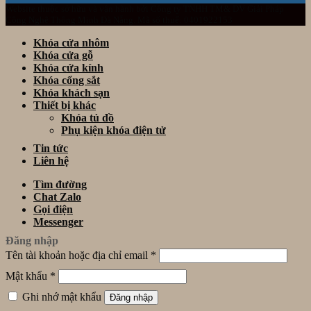
Website thuộc sở hữu và vận hành bởi Công ty TNHH TM& DV Giải Pháp
Công Nghệ Thông Minh Đà Nẵng. Mã số thuế: 0401922153
Khóa cửa nhôm
Khóa cửa gỗ
Khóa cửa kính
Khóa cổng sắt
Khóa khách sạn
Thiết bị khác
Khóa tủ đồ
Phụ kiện khóa điện tử
Tin tức
Liên hệ
Tìm đường
Chat Zalo
Gọi điện
Messenger
Đăng nhập
Tên tài khoản hoặc địa chỉ email
*
Mật khẩu
*
Ghi nhớ mật khẩu
Đăng nhập