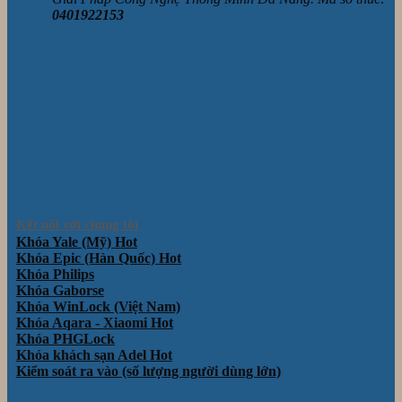
0401922153
Kết nối với chúng tôi
Khóa Yale (Mỹ)
Khóa Epic (Hàn Quốc)
Khóa Philips
Khóa Gaborse
Khóa WinLock (Việt Nam)
Khóa Aqara - Xiaomi
Khóa PHGLock
Khóa khách sạn Adel
Kiểm soát ra vào (số lượng người dùng lớn)