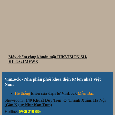
Máy chấm công khuôn mặt HIKVISION SH-
K1T9321MFWX
VinLock - Nhà phân phối khóa điện tử lớn nhất Việt
Nam
Hệ thống
khóa cửa điện tử VinLock
Miền Bắc
Showroom :
140 Khuất Duy Tiến, Q. Thanh Xuân, Hà Nội
(Gần Ngụy Như Kon Tum)
Hotline:
0936 219 096