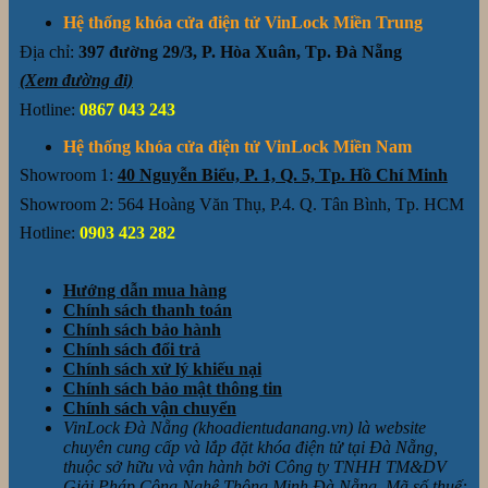
Hệ thống khóa cửa điện tử VinLock Miền Trung
Địa chỉ:
397 đường 29/3, P. Hòa Xuân, Tp. Đà Nẵng
(Xem đường đi)
Hotline:
0867 043 243
Hệ thống khóa cửa điện tử VinLock Miền Nam
Showroom 1:
40 Nguyễn Biểu, P. 1, Q. 5, Tp. Hồ Chí Minh
Showroom 2: 564 Hoàng Văn Thụ, P.4. Q. Tân Bình, Tp. HCM
Hotline:
0903 423 282
Hướng dẫn mua hàng
Chính sách thanh toán
Chính sách bảo hành
Chính sách đổi trả
Chính sách xử lý khiếu nại
Chính sách bảo mật thông tin
Chính sách vận chuyển
VinLock Đà Nẵng (khoadientudanang.vn) là website
chuyên cung cấp và lắp đặt khóa điện tử tại Đà Nẵng,
thuộc sở hữu và vận hành bởi Công ty TNHH TM&DV
Giải Pháp Công Nghệ Thông Minh Đà Nẵng. Mã số thuế: