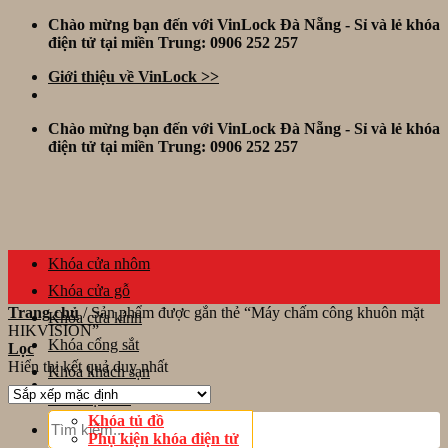
Skip
Chào mừng bạn đến với VinLock Đà Nẵng - Sỉ và lẻ khóa
to
điện tử tại miền Trung: 0906 252 257
content
Giới thiệu về VinLock >>
Chào mừng bạn đến với VinLock Đà Nẵng - Sỉ và lẻ khóa
điện tử tại miền Trung: 0906 252 257
Khóa cửa nhôm
Khóa cửa gỗ
Trang chủ
/
Sản phẩm được gắn thẻ “Máy chấm công khuôn mặt
Khóa cửa kính
HIKVISION”
Khóa cổng sắt
Lọc
Hiển thị kết quả duy nhất
Khóa khách sạn
Thiết bị khác
Tìm
Khóa tủ đồ
kiếm:
Phụ kiện khóa điện tử