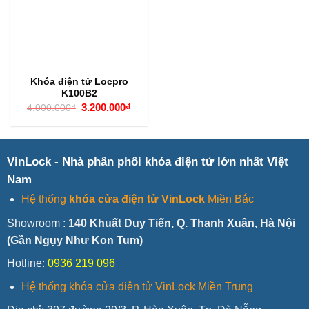
Khóa điện tử Locpro
K100B2
Giá
Giá
3.200.000
₫
4.000.000
₫
gốc
hiện
là:
tại
4.000.000₫.
là:
3.200.000₫.
VinLock - Nhà phân phối khóa điện tử lớn nhất Việt
Nam
Hệ thống
khóa cửa điện tử VinLock
Miền Bắc
Showroom :
140 Khuất Duy Tiến, Q. Thanh Xuân, Hà Nội
(Gần Ngụy Như Kon Tum)
Hotline:
0936 219 096
Hệ thống khóa cửa điện tử VinLock Miền Trung