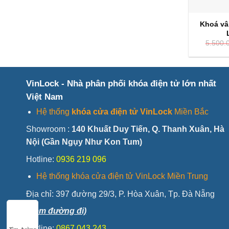
Khoá vâ
5.500.
VinLock - Nhà phân phối khóa điện tử lớn nhất
Việt Nam
Hệ thống
khóa cửa điện tử VinLock
Miền Bắc
Showroom :
140 Khuất Duy Tiến, Q. Thanh Xuân, Hà
Nội (Gần Ngụy Như Kon Tum)
Hotline:
0936 219 096
Hệ thống khóa cửa điện tử VinLock Miền Trung
Địa chỉ:
397 đường 29/3, P. Hòa Xuân, Tp. Đà Nẵng
(Xem đường đi)
Hotline:
0867 043 243