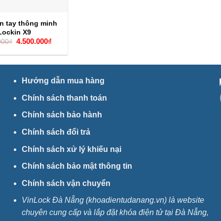
n tay thông minh
Lockin X9
Giá
Giá
4.500.000
₫
000
₫
gốc
hiện
là:
tại
5.500.000₫.
là:
4.500.000₫.
Hướng dẫn mua hàng
Chính sách thanh toán
Chính sách bảo hành
Chính sách đổi trả
Chính sách xử lý khiếu nại
Chính sách bảo mật thông tin
Chính sách vận chuyển
VinLock Đà Nẵng (khoadientudanang.vn) là website
chuyên cung cấp và lắp đặt khóa điện tử tại Đà Nẵng,