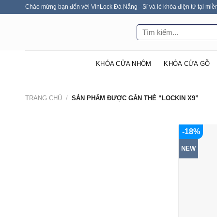
Skip
Chào mừng bạn đến với VinLock Đà Nẵng - Sỉ và lẻ khóa điện tử tại miề
to
Tìm
content
kiếm:
KHÓA CỬA NHÔM
KHÓA CỬA GỖ
TRANG CHỦ
/
SẢN PHẨM ĐƯỢC GẮN THẺ “LOCKIN X9”
-18%
NEW