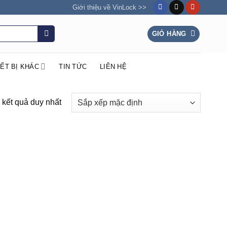
Giới thiệu về VinLock >>
GIỎ HÀNG
IẾT BỊ KHÁC
TIN TỨC
LIÊN HỆ
ị kết quả duy nhất