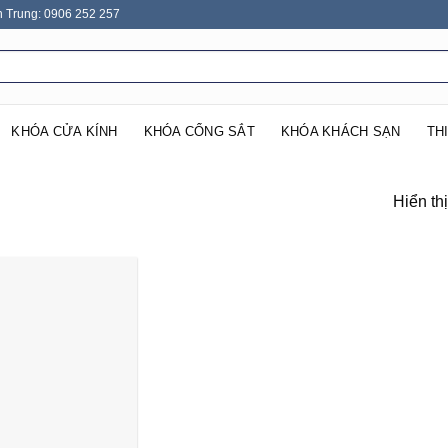
n Trung: 0906 252 257
KHÓA CỬA KÍNH
KHÓA CỔNG SẮT
KHÓA KHÁCH SẠN
TH
Hiển th