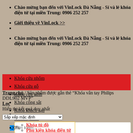
Skip
Chào mừng bạn đến với VinLock Đà Nẵng - Sỉ và lẻ khóa
to
điện tử tại miền Trung: 0906 252 257
content
Giới thiệu về VinLock >>
Chào mừng bạn đến với VinLock Đà Nẵng - Sỉ và lẻ khóa
điện tử tại miền Trung: 0906 252 257
Khóa cửa nhôm
Khóa cửa gỗ
Trang chủ
/
Sản phẩm được gắn thẻ “Khóa vân tay Philips
Khóa cửa kính
DDL902 MVP”
Khóa cổng sắt
Lọc
Hiển thị kết quả duy nhất
Khóa khách sạn
Thiết bị khác
Tìm
Khóa tủ đồ
-20%
kiếm:
Phụ kiện khóa điện tử