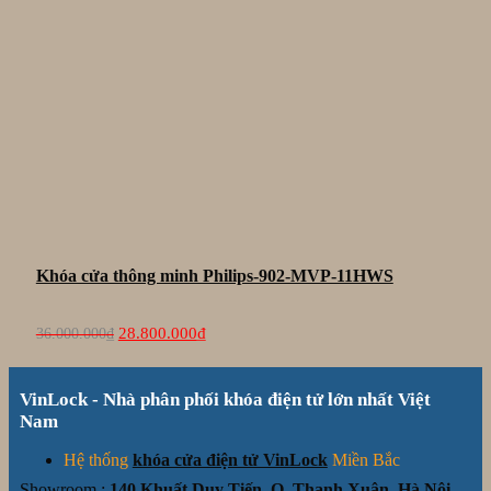
Khóa cửa thông minh Philips-902-MVP-11HWS
Giá
Giá
28.800.000
₫
36.000.000
₫
gốc
hiện
là:
tại
36.000.000₫.
là:
VinLock - Nhà phân phối khóa điện tử lớn nhất Việt
28.800.000₫.
Nam
Hệ thống
khóa cửa điện tử VinLock
Miền Bắc
Showroom :
140 Khuất Duy Tiến, Q. Thanh Xuân, Hà Nội