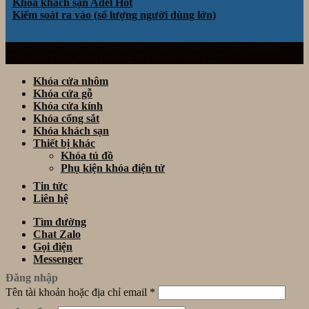
Khóa khách sạn Adel
Kiểm soát ra vào (số lượng người dùng lớn)
Website thuộc sở hữu và vận hành bởi Công ty TNHH TM& DV Giải Pháp
Công Nghệ Thông Minh Đà Nẵng. Mã số thuế: 0401922153
Khóa cửa nhôm
Khóa cửa gỗ
Khóa cửa kính
Khóa cổng sắt
Khóa khách sạn
Thiết bị khác
Khóa tủ đồ
Phụ kiện khóa điện tử
Tin tức
Liên hệ
Tìm đường
Chat Zalo
Gọi điện
Messenger
Đăng nhập
Tên tài khoản hoặc địa chỉ email
*