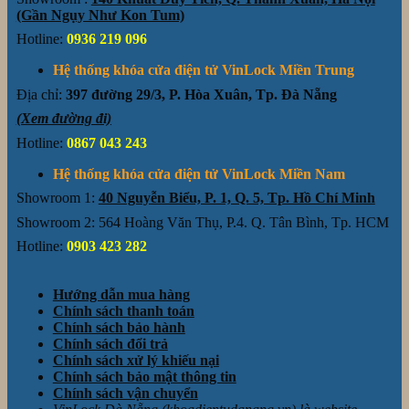
(Gần Ngụy Như Kon Tum)
Hotline:
0936 219 096
Hệ thống khóa cửa điện tử VinLock Miền Trung
Địa chỉ:
397 đường 29/3, P. Hòa Xuân, Tp. Đà Nẵng
(Xem đường đi)
Hotline:
0867 043 243
Hệ thống khóa cửa điện tử VinLock Miền Nam
Showroom 1:
40 Nguyễn Biểu, P. 1, Q. 5, Tp. Hồ Chí Minh
Showroom 2: 564 Hoàng Văn Thụ, P.4. Q. Tân Bình, Tp. HCM
Hotline:
0903 423 282
Hướng dẫn mua hàng
Chính sách thanh toán
Chính sách bảo hành
Chính sách đổi trả
Chính sách xử lý khiếu nại
Chính sách bảo mật thông tin
Chính sách vận chuyển