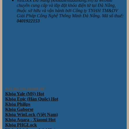
VinLock Đà Nẵng (khoadientudanang.vn) là website
chuyên cung cấp và lắp đặt khóa điện tử tại Đà Nẵng,
thuộc sở hữu và vận hành bởi Công ty TNHH TM&DV
Giải Pháp Công Nghệ Thông Minh Đà Nẵng. Mã số thuế:
0401922153
Kết nối với chúng tôi
Khóa Yale (Mỹ)
Khóa Epic (Hàn Quốc)
Khóa Philips
Khóa Gaborse
Khóa WinLock (Việt Nam)
Khóa Aqara - Xiaomi
Khóa PHGLock