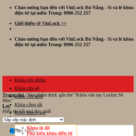
Skip
Chào mừng bạn đến với VinLock Đà Nẵng - Sỉ và lẻ khóa
to
điện tử tại miền Trung: 0906 252 257
content
Giới thiệu về VinLock >>
Chào mừng bạn đến với VinLock Đà Nẵng - Sỉ và lẻ khóa
điện tử tại miền Trung: 0906 252 257
Khóa cửa nhôm
Khóa cửa gỗ
Trang chủ
/
Sản phẩm được gắn thẻ “Khóa vân tay Lockin S6
Khóa cửa kính
Max”
Khóa cổng sắt
Lọc
Hiển thị kết quả duy nhất
Khóa khách sạn
Thiết bị khác
Tìm
Khóa tủ đồ
-17%
kiếm:
Phụ kiện khóa điện tử