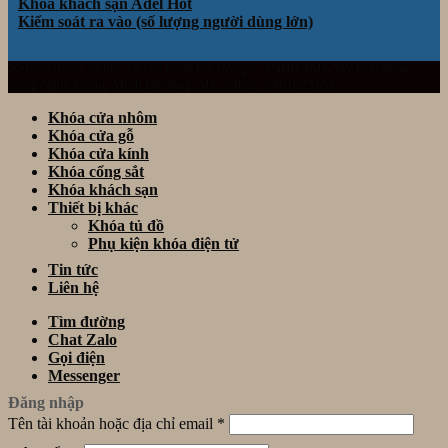
Khóa khách sạn Adel
Kiểm soát ra vào (số lượng người dùng lớn)
Website thuộc sở hữu và vận hành bởi Công ty TNHH TM& DV Giải Pháp
Công Nghệ Thông Minh Đà Nẵng. Mã số thuế: 0401922153
Khóa cửa nhôm
Khóa cửa gỗ
Khóa cửa kính
Khóa cổng sắt
Khóa khách sạn
Thiết bị khác
Khóa tủ đồ
Phụ kiện khóa điện tử
Tin tức
Liên hệ
Tìm đường
Chat Zalo
Gọi điện
Messenger
Đăng nhập
Tên tài khoản hoặc địa chỉ email
*