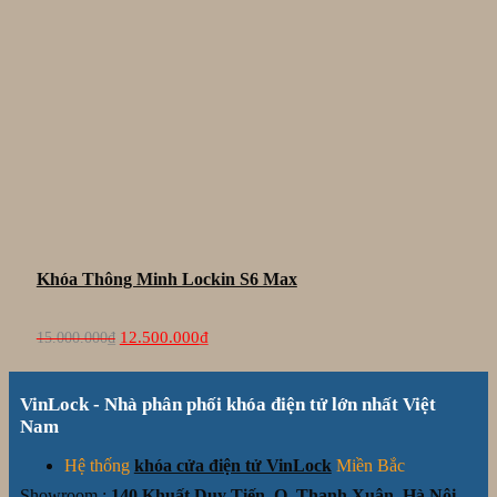
Khóa Thông Minh Lockin S6 Max
Giá
Giá
12.500.000
₫
15.000.000
₫
gốc
hiện
là:
tại
15.000.000₫.
là:
VinLock - Nhà phân phối khóa điện tử lớn nhất Việt
12.500.000₫.
Nam
Hệ thống
khóa cửa điện tử VinLock
Miền Bắc
Showroom :
140 Khuất Duy Tiến, Q. Thanh Xuân, Hà Nội