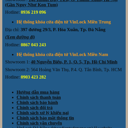
(Gần Ngụy Như Kon Tum)
Hotline:
0936 219 096
Hệ thống khóa cửa điện tử VinLock Miền Trung
Địa chỉ:
397 đường 29/3, P. Hòa Xuân, Tp. Đà Nẵng
(Xem đường đi)
Hotline:
0867 043 243
Hệ thống khóa cửa điện tử VinLock Miền Nam
Showroom 1:
40 Nguyễn Biểu, P. 1, Q. 5, Tp. Hồ Chí Minh
Showroom 2: 564 Hoàng Văn Thụ, P.4. Q. Tân Bình, Tp. HCM
Hotline:
0903 423 282
Hướng dẫn mua hàng
Chính sách thanh toán
Chính sách bảo hành
Chính sách đổi trả
Chính sách xử lý khiếu nại
Chính sách bảo mật thông tin
Chính sách vận chuyển