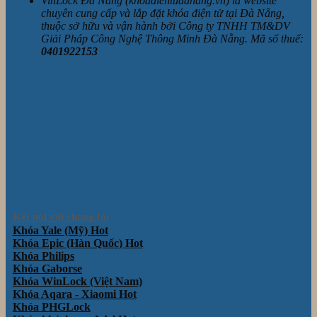
VinLock Đà Nẵng (khoadientudanang.vn) là website
chuyên cung cấp và lắp đặt khóa điện tử tại Đà Nẵng,
thuộc sở hữu và vận hành bởi Công ty TNHH TM&DV
Giải Pháp Công Nghệ Thông Minh Đà Nẵng. Mã số thuế:
0401922153
Kết nối với chúng tôi
Khóa Yale (Mỹ)
Khóa Epic (Hàn Quốc)
Khóa Philips
Khóa Gaborse
Khóa WinLock (Việt Nam)
Khóa Aqara - Xiaomi
Khóa PHGLock