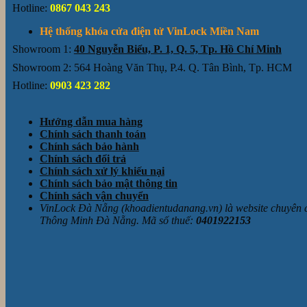
Hotline:
0867 043 243
Hệ thống khóa cửa điện tử VinLock Miền Nam
Showroom 1:
40 Nguyễn Biểu, P. 1, Q. 5, Tp. Hồ Chí Minh
Showroom 2: 564 Hoàng Văn Thụ, P.4. Q. Tân Bình, Tp. HCM
Hotline:
0903 423 282
Hướng dẫn mua hàng
Chính sách thanh toán
Chính sách bảo hành
Chính sách đổi trả
Chính sách xử lý khiếu nại
Chính sách bảo mật thông tin
Chính sách vận chuyển
VinLock Đà Nẵng (khoadientudanang.vn) là website chuyên
Thông Minh Đà Nẵng. Mã số thuế:
0401922153