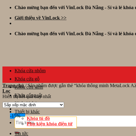
Skip
Chào mừng bạn đến với VinLock Đà Nẵng - Sỉ và lẻ khóa đ
to
Giới thiệu về VinLock >>
content
Chào mừng bạn đến với VinLock Đà Nẵng - Sỉ và lẻ khóa đ
Khóa cửa nhôm
Khóa cửa gỗ
Trang chủ
/
Sản phẩm được gắn thẻ “khóa thông minh MetaLock A
Khóa cửa kính
Lọc
Khóa cổng sắt
Hiển thị kết quả duy nhất
Khóa khách sạn
Thiết bị khác
-15%
Khóa tủ đồ
Tìm
Phụ kiện khóa điện tử
kiếm:
Tin tức