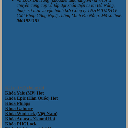
VinLock Đà Nẵng (khoadientudanang.vn) là website
chuyên cung cấp và lắp đặt khóa điện tử tại Đà Nẵng,
thuộc sở hữu và vận hành bởi Công ty TNHH TM&DV
Giải Pháp Công Nghệ Thông Minh Đà Nẵng. Mã số thuế:
0401922153
Kết nối với chúng tôi
Khóa Yale (Mỹ)
Khóa Epic (Hàn Quốc)
Khóa Philips
Khóa Gaborse
Khóa WinLock (Việt Nam)
Khóa Aqara - Xiaomi
Khóa PHGLock