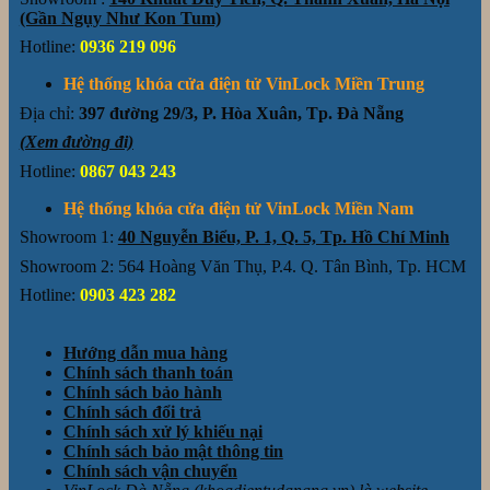
(Gần Ngụy Như Kon Tum)
Hotline:
0936 219 096
Hệ thống khóa cửa điện tử VinLock Miền Trung
Địa chỉ:
397 đường 29/3, P. Hòa Xuân, Tp. Đà Nẵng
(Xem đường đi)
Hotline:
0867 043 243
Hệ thống khóa cửa điện tử VinLock Miền Nam
Showroom 1:
40 Nguyễn Biểu, P. 1, Q. 5, Tp. Hồ Chí Minh
Showroom 2: 564 Hoàng Văn Thụ, P.4. Q. Tân Bình, Tp. HCM
Hotline:
0903 423 282
Hướng dẫn mua hàng
Chính sách thanh toán
Chính sách bảo hành
Chính sách đổi trả
Chính sách xử lý khiếu nại
Chính sách bảo mật thông tin
Chính sách vận chuyển