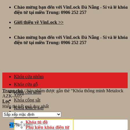
Skip
Chào mừng bạn đến với VinLock Đà Nẵng - Sỉ và lẻ khóa
to
điện tử tại miền Trung: 0906 252 257
content
Giới thiệu về VinLock >>
Chào mừng bạn đến với VinLock Đà Nẵng - Sỉ và lẻ khóa
điện tử tại miền Trung: 0906 252 257
Khóa cửa nhôm
Khóa cửa gỗ
Trang chủ
/
Sản phẩm được gắn thẻ “Khóa thông minh Metalock
Khóa cửa kính
AZK-A05”
Khóa cổng sắt
Lọc
Hiển thị kết quả duy nhất
Khóa khách sạn
Thiết bị khác
Tìm
Khóa tủ đồ
-17%
kiếm:
Phụ kiện khóa điện tử