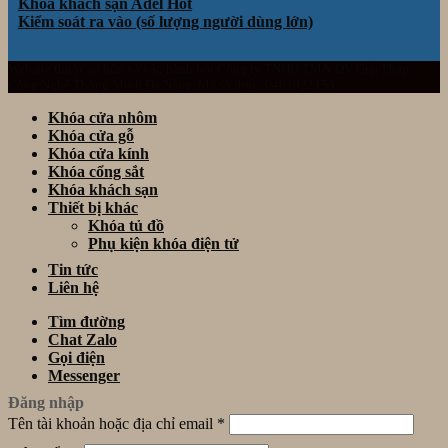
Khóa khách sạn Adel
Kiểm soát ra vào (số lượng người dùng lớn)
Website thuộc sở hữu và vận hành bởi Công ty TNHH TM& DV Giải Pháp
Công Nghệ Thông Minh Đà Nẵng. Mã số thuế: 0401922153
Khóa cửa nhôm
Khóa cửa gỗ
Khóa cửa kính
Khóa cổng sắt
Khóa khách sạn
Thiết bị khác
Khóa tủ đồ
Phụ kiện khóa điện tử
Tin tức
Liên hệ
Tìm đường
Chat Zalo
Gọi điện
Messenger
Đăng nhập
Tên tài khoản hoặc địa chỉ email
*