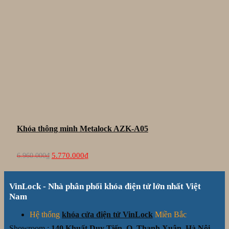
Khóa thông minh Metalock AZK-A05
Giá
Giá
5.770.000
₫
6.960.000
₫
gốc
hiện
là:
tại
6.960.000₫.
là:
VinLock - Nhà phân phối khóa điện tử lớn nhất Việt
5.770.000₫.
Nam
Hệ thống
khóa cửa điện tử VinLock
Miền Bắc
Showroom :
140 Khuất Duy Tiến, Q. Thanh Xuân, Hà Nội