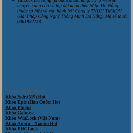
VinLock Đà Nẵng (khoadientudanang.vn) là website
chuyên cung cấp và lắp đặt khóa điện tử tại Đà Nẵng,
thuộc sở hữu và vận hành bởi Công ty TNHH TM&DV
Giải Pháp Công Nghệ Thông Minh Đà Nẵng. Mã số thuế:
0401922153
Kết nối với chúng tôi
Khóa Yale (Mỹ)
Khóa Epic (Hàn Quốc)
Khóa Philips
Khóa Gaborse
Khóa WinLock (Việt Nam)
Khóa Aqara - Xiaomi
Khóa PHGLock