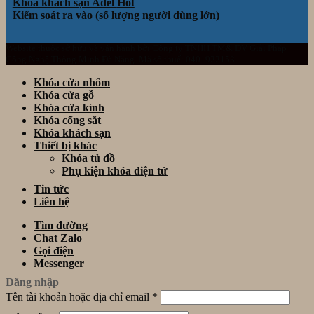
Khóa khách sạn Adel
Kiểm soát ra vào (số lượng người dùng lớn)
Website thuộc sở hữu và vận hành bởi Công ty TNHH TM& DV Giải Pháp
Công Nghệ Thông Minh Đà Nẵng. Mã số thuế: 0401922153
Khóa cửa nhôm
Khóa cửa gỗ
Khóa cửa kính
Khóa cổng sắt
Khóa khách sạn
Thiết bị khác
Khóa tủ đồ
Phụ kiện khóa điện tử
Tin tức
Liên hệ
Tìm đường
Chat Zalo
Gọi điện
Messenger
Đăng nhập
Tên tài khoản hoặc địa chỉ email
*