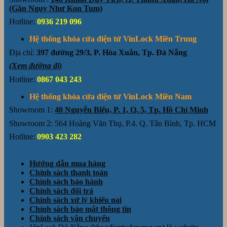
(Gần Ngụy Như Kon Tum)
Hotline:
0936 219 096
Hệ thống khóa cửa điện tử VinLock Miền Trung
Địa chỉ:
397 đường 29/3, P. Hòa Xuân, Tp. Đà Nẵng
(Xem đường đi)
Hotline:
0867 043 243
Hệ thống khóa cửa điện tử VinLock Miền Nam
Showroom 1:
40 Nguyễn Biểu, P. 1, Q. 5, Tp. Hồ Chí Minh
Showroom 2: 564 Hoàng Văn Thụ, P.4. Q. Tân Bình, Tp. HCM
Hotline:
0903 423 282
Hướng dẫn mua hàng
Chính sách thanh toán
Chính sách bảo hành
Chính sách đổi trả
Chính sách xử lý khiếu nại
Chính sách bảo mật thông tin
Chính sách vận chuyển