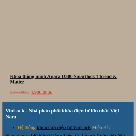
Khóa thông minh Aqara U300 Smartlock Thread &
Matter
Giá
Giá
4.980.000
₫
5.990.000
₫
gốc
hiện
là:
tại
5.990.000₫.
là:
VinLock - Nhà phân phối khóa điện tử lớn nhất Việt
4.980.000₫.
Nam
Hệ thống
khóa cửa điện tử VinLock
Miền Bắc
Showroom :
140 Khuất Duy Tiến, Q. Thanh Xuân, Hà Nội