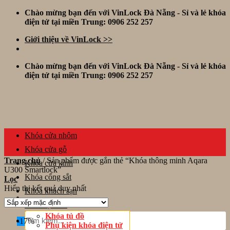
Skip
Chào mừng bạn đến với VinLock Đà Nẵng - Sỉ và lẻ khóa
to
điện tử tại miền Trung: 0906 252 257
content
Giới thiệu về VinLock >>
Chào mừng bạn đến với VinLock Đà Nẵng - Sỉ và lẻ khóa
điện tử tại miền Trung: 0906 252 257
Khóa cửa nhôm
Khóa cửa gỗ
Trang chủ
/
Sản phẩm được gắn thẻ “Khóa thông minh Aqara
Khóa cửa kính
U300 Smartlock”
Khóa cổng sắt
Lọc
Hiển thị kết quả duy nhất
Khóa khách sạn
Thiết bị khác
Tìm
Khóa tủ đồ
-17%
kiếm:
Phụ kiện khóa điện tử