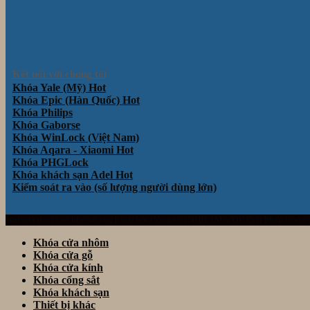
Kết nối với chúng tôi
Khóa Yale (Mỹ)
Khóa Epic (Hàn Quốc)
Khóa Philips
Khóa Gaborse
Khóa WinLock (Việt Nam)
Khóa Aqara - Xiaomi
Khóa PHGLock
Khóa khách sạn Adel
Kiểm soát ra vào (số lượng người dùng lớn)
Website thuộc sở hữu và vận hành bởi Công ty TNHH TM& DV Giải Pháp Công
Khóa cửa nhôm
Khóa cửa gỗ
Khóa cửa kính
Khóa cổng sắt
Khóa khách sạn
Thiết bị khác