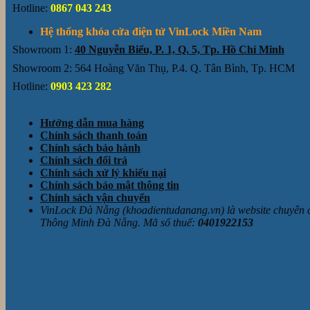
Hotline:
0867 043 243
Hệ thống khóa cửa điện tử VinLock Miền Nam
Showroom 1:
40 Nguyễn Biểu, P. 1, Q. 5, Tp. Hồ Chí Minh
Showroom 2: 564 Hoàng Văn Thụ, P.4. Q. Tân Bình, Tp. HCM
Hotline:
0903 423 282
Hướng dẫn mua hàng
Chính sách thanh toán
Chính sách bảo hành
Chính sách đổi trả
Chính sách xử lý khiếu nại
Chính sách bảo mật thông tin
Chính sách vận chuyển
VinLock Đà Nẵng (khoadientudanang.vn) là website chuyên
Thông Minh Đà Nẵng. Mã số thuế:
0401922153