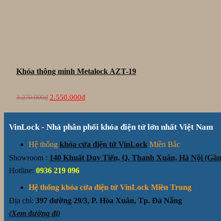
Khóa thông minh Metalock AZT-19
Giá
Giá
2.550.000
₫
3.270.000
₫
gốc
hiện
là:
tại
3.270.000₫.
là:
VinLock - Nhà phân phối khóa điện tử lớn nhất Việt Nam
2.550.000₫.
Hệ thống
khóa cửa điện tử VinLock
Miền Bắc
Showroom :
140 Khuất Duy Tiến, Q. Thanh Xuân, Hà Nội (G
Hotline:
0936 219 096
Hệ thống khóa cửa điện tử VinLock Miền Trung
Địa chỉ:
397 đường 29/3, P. Hòa Xuân, Tp. Đà Nẵng
(Xem đường đi)