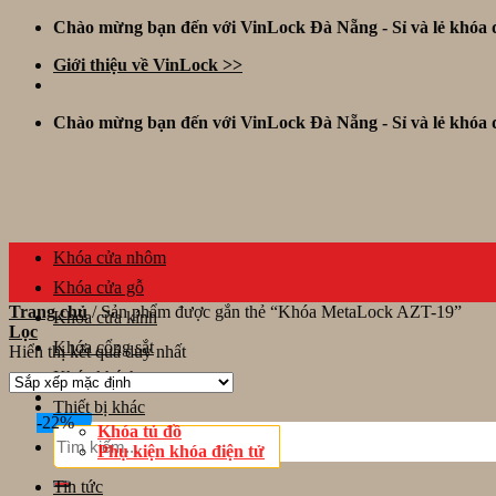
Skip
Chào mừng bạn đến với VinLock Đà Nẵng - Sỉ và lẻ khóa đ
to
Giới thiệu về VinLock >>
content
Chào mừng bạn đến với VinLock Đà Nẵng - Sỉ và lẻ khóa đ
Khóa cửa nhôm
Khóa cửa gỗ
Trang chủ
/
Sản phẩm được gắn thẻ “Khóa MetaLock AZT-19”
Khóa cửa kính
Lọc
Khóa cổng sắt
Hiển thị kết quả duy nhất
Khóa khách sạn
Thiết bị khác
-22%
Khóa tủ đồ
Tìm
Phụ kiện khóa điện tử
kiếm:
Tin tức