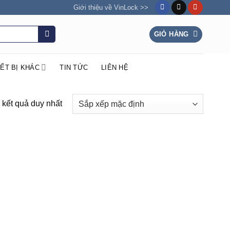
Giới thiệu về VinLock >>
GIỎ HÀNG
IẾT BỊ KHÁC
TIN TỨC
LIÊN HỆ
ị kết quả duy nhất