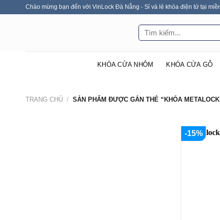
Skip
Chào mừng bạn đến với VinLock Đà Nẵng - Sỉ và lẻ khóa điện tử tại miề
to
Tìm
content
kiếm:
KHÓA CỬA NHÔM
KHÓA CỬA GỖ
TRANG CHỦ
/
SẢN PHẨM ĐƯỢC GẮN THẺ “KHÓA METALOCK 
-15%