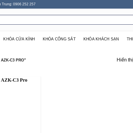
n Trung: 0906 252 257
KHÓA CỬA KÍNH
KHÓA CỔNG SẮT
KHÓA KHÁCH SẠN
TH
Hiển th
AZK-C3 PRO”