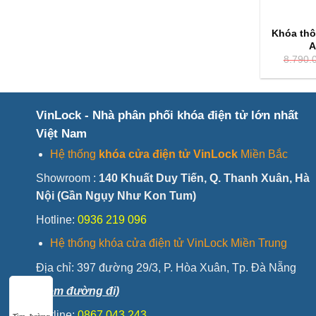
Khóa thô
A
8.790.
VinLock - Nhà phân phối khóa điện tử lớn nhất
Việt Nam
Hệ thống
khóa cửa điện tử VinLock
Miền Bắc
Showroom :
140 Khuất Duy Tiến, Q. Thanh Xuân, Hà
Nội (Gần Ngụy Như Kon Tum)
Hotline:
0936 219 096
Hệ thống khóa cửa điện tử VinLock Miền Trung
Địa chỉ:
397 đường 29/3, P. Hòa Xuân, Tp. Đà Nẵng
(Xem đường đi)
Hotline:
0867 043 243