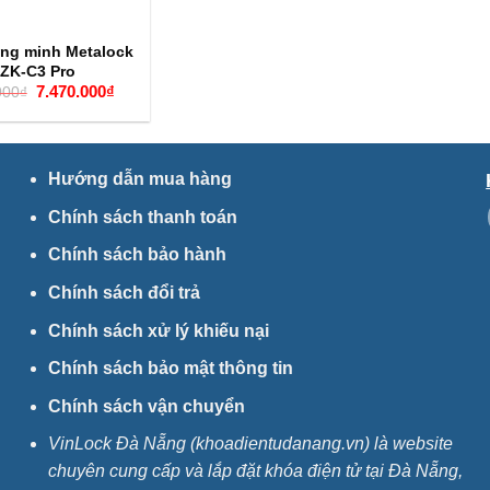
ng minh Metalock
ZK-C3 Pro
Giá
Giá
7.470.000
₫
000
₫
gốc
hiện
là:
tại
8.790.000₫.
là:
7.470.000₫.
Hướng dẫn mua hàng
Chính sách thanh toán
Chính sách bảo hành
Chính sách đổi trả
Chính sách xử lý khiếu nại
Chính sách bảo mật thông tin
Chính sách vận chuyển
VinLock Đà Nẵng (khoadientudanang.vn) là website
chuyên cung cấp và lắp đặt khóa điện tử tại Đà Nẵng,