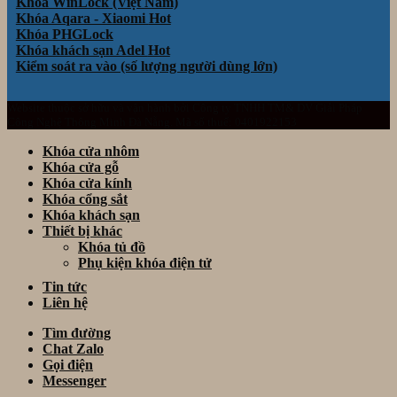
Khóa WinLock (Việt Nam)
Khóa Aqara - Xiaomi
Khóa PHGLock
Khóa khách sạn Adel
Kiểm soát ra vào (số lượng người dùng lớn)
Website thuộc sở hữu và vận hành bởi Công ty TNHH TM& DV Giải Pháp
Công Nghệ Thông Minh Đà Nẵng. Mã số thuế: 0401922153
Khóa cửa nhôm
Khóa cửa gỗ
Khóa cửa kính
Khóa cổng sắt
Khóa khách sạn
Thiết bị khác
Khóa tủ đồ
Phụ kiện khóa điện tử
Tin tức
Liên hệ
Tìm đường
Chat Zalo
Gọi điện
Messenger