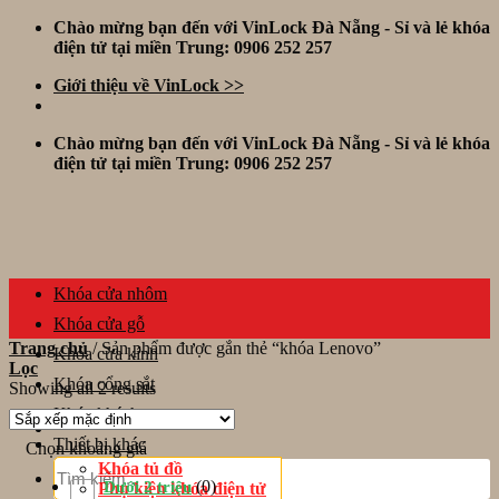
Skip
Chào mừng bạn đến với VinLock Đà Nẵng - Sỉ và lẻ khóa
to
điện tử tại miền Trung: 0906 252 257
content
Giới thiệu về VinLock >>
Chào mừng bạn đến với VinLock Đà Nẵng - Sỉ và lẻ khóa
điện tử tại miền Trung: 0906 252 257
Khóa cửa nhôm
Khóa cửa gỗ
Trang chủ
/
Sản phẩm được gắn thẻ “khóa Lenovo”
Khóa cửa kính
Lọc
Khóa cổng sắt
Showing all 2 results
Khóa khách sạn
Thiết bị khác
Chọn khoảng giá
Tìm
Khóa tủ đồ
kiếm:
(0)
Dưới 2 triệu
Phụ kiện khóa điện tử