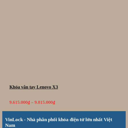
Khóa vân tay Lenovo X3
Khoảng
9.615.000
₫
–
9.815.000
₫
giá:
từ
9.615.000₫
VinLock - Nhà phân phối khóa điện tử lớn nhất Việt
đến
9.815.000₫
Nam