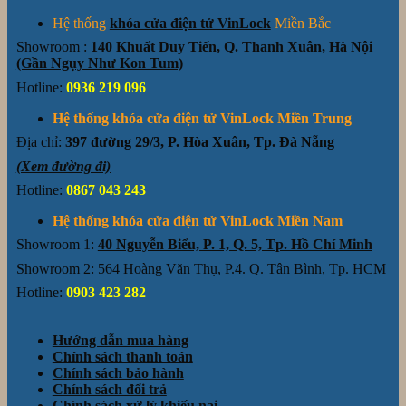
Hệ thống
khóa cửa điện tử VinLock
Miền Bắc
Showroom :
140 Khuất Duy Tiến, Q. Thanh Xuân, Hà Nội
(Gần Ngụy Như Kon Tum)
Hotline:
0936 219 096
Hệ thống khóa cửa điện tử VinLock Miền Trung
Địa chỉ:
397 đường 29/3, P. Hòa Xuân, Tp. Đà Nẵng
(Xem đường đi)
Hotline:
0867 043 243
Hệ thống khóa cửa điện tử VinLock Miền Nam
Showroom 1:
40 Nguyễn Biểu, P. 1, Q. 5, Tp. Hồ Chí Minh
Showroom 2: 564 Hoàng Văn Thụ, P.4. Q. Tân Bình, Tp. HCM
Hotline:
0903 423 282
Hướng dẫn mua hàng
Chính sách thanh toán
Chính sách bảo hành
Chính sách đổi trả
Chính sách xử lý khiếu nại