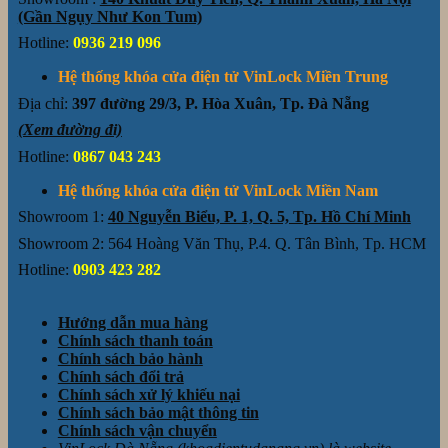
(Gần Ngụy Như Kon Tum)
Hotline:
0936 219 096
Hệ thống khóa cửa điện tử VinLock Miền Trung
Địa chỉ:
397 đường 29/3, P. Hòa Xuân, Tp. Đà Nẵng
(Xem đường đi)
Hotline:
0867 043 243
Hệ thống khóa cửa điện tử VinLock Miền Nam
Showroom 1:
40 Nguyễn Biểu, P. 1, Q. 5, Tp. Hồ Chí Minh
Showroom 2: 564 Hoàng Văn Thụ, P.4. Q. Tân Bình, Tp. HCM
Hotline:
0903 423 282
Hướng dẫn mua hàng
Chính sách thanh toán
Chính sách bảo hành
Chính sách đổi trả
Chính sách xử lý khiếu nại
Chính sách bảo mật thông tin
Chính sách vận chuyển