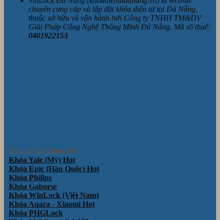
VinLock Đà Nẵng (khoadientudanang.vn) là website
chuyên cung cấp và lắp đặt khóa điện tử tại Đà Nẵng,
thuộc sở hữu và vận hành bởi Công ty TNHH TM&DV
Giải Pháp Công Nghệ Thông Minh Đà Nẵng. Mã số thuế:
0401922153
Kết nối với chúng tôi
Khóa Yale (Mỹ)
Khóa Epic (Hàn Quốc)
Khóa Philips
Khóa Gaborse
Khóa WinLock (Việt Nam)
Khóa Aqara - Xiaomi
Khóa PHGLock