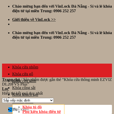
Skip
Chào mừng bạn đến với VinLock Đà Nẵng - Sỉ và lẻ khóa
to
điện tử tại miền Trung: 0906 252 257
content
Giới thiệu về VinLock >>
Chào mừng bạn đến với VinLock Đà Nẵng - Sỉ và lẻ khóa
điện tử tại miền Trung: 0906 252 257
Khóa cửa nhôm
Khóa cửa gỗ
Trang chủ
/
Sản phẩm được gắn thẻ “Khóa cửa thông minh EZVIZ
Khóa cửa kính
DL20FVS Plus”
Khóa cổng sắt
Lọc
Hiển thị kết quả duy nhất
Khóa khách sạn
Thiết bị khác
Tìm
Khóa tủ đồ
-23%
kiếm:
Phụ kiện khóa điện tử