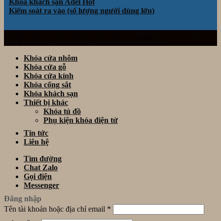
Khóa khách sạn Adel
Kiểm soát ra vào (số lượng người dùng lớn)
Website thuộc sở hữu và vận hành bởi Công ty TNHH TM& DV Giải Pháp
Công Nghệ Thông Minh Đà Nẵng. Mã số thuế: 0401922153
Khóa cửa nhôm
Khóa cửa gỗ
Khóa cửa kính
Khóa cổng sắt
Khóa khách sạn
Thiết bị khác
Khóa tủ đồ
Phụ kiện khóa điện tử
Tin tức
Liên hệ
Tìm đường
Chat Zalo
Gọi điện
Messenger
Đăng nhập
Tên tài khoản hoặc địa chỉ email
*