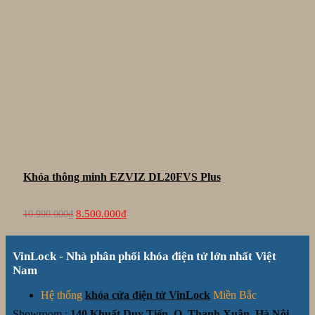
Khóa thông minh EZVIZ DL20FVS Plus
Giá
Giá
8.500.000
₫
10.990.000
₫
gốc
hiện
là:
tại
10.990.000₫.
là:
VinLock - Nhà phân phối khóa điện tử lớn nhất Việt
8.500.000₫.
Nam
Hệ thống
khóa cửa điện tử VinLock
Miền Bắc
Showroom :
140 Khuất Duy Tiến, Q. Thanh Xuân, Hà Nội