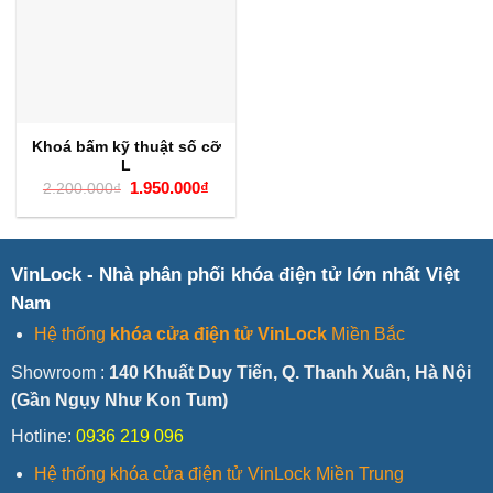
Khoá bấm kỹ thuật số cỡ
L
Giá
Giá
1.950.000
₫
2.200.000
₫
gốc
hiện
là:
tại
2.200.000₫.
là:
1.950.000₫.
VinLock - Nhà phân phối khóa điện tử lớn nhất Việt
Nam
Hệ thống
khóa cửa điện tử VinLock
Miền Bắc
Showroom :
140 Khuất Duy Tiến, Q. Thanh Xuân, Hà Nội
(Gần Ngụy Như Kon Tum)
Hotline:
0936 219 096
Hệ thống khóa cửa điện tử VinLock Miền Trung