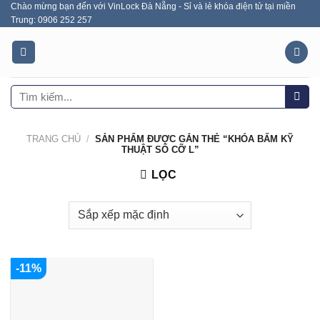
Chào mừng bạn đến với VinLock Đà Nẵng - Sỉ và lẻ khóa điện tử tại miền
Skip
Trung: 0906 252 257
to
content
Tìm
kiếm:
TRANG CHỦ
/
SẢN PHẨM ĐƯỢC GẮN THẺ “KHÓA BẤM KỸ
THUẬT SỐ CỠ L”
LỌC
-11%