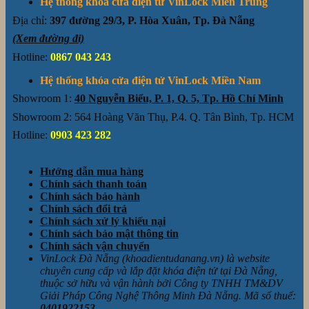
Hệ thống khóa cửa điện tử VinLock Miền Trung
Địa chỉ:
397 đường 29/3, P. Hòa Xuân, Tp. Đà Nẵng
(Xem đường đi)
Hotline:
0867 043 243
Hệ thống khóa cửa điện tử VinLock Miền Nam
Showroom 1:
40 Nguyễn Biểu, P. 1, Q. 5, Tp. Hồ Chí Minh
Showroom 2: 564 Hoàng Văn Thụ, P.4. Q. Tân Bình, Tp. HCM
Hotline:
0903 423 282
Hướng dẫn mua hàng
Chính sách thanh toán
Chính sách bảo hành
Chính sách đổi trả
Chính sách xử lý khiếu nại
Chính sách bảo mật thông tin
Chính sách vận chuyển
VinLock Đà Nẵng (khoadientudanang.vn) là website
chuyên cung cấp và lắp đặt khóa điện tử tại Đà Nẵng,
thuộc sở hữu và vận hành bởi Công ty TNHH TM&DV
Giải Pháp Công Nghệ Thông Minh Đà Nẵng. Mã số thuế:
0401922153