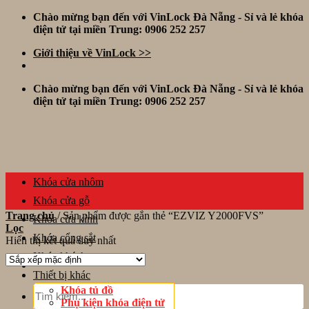
Skip
Chào mừng bạn đến với VinLock Đà Nẵng - Sỉ và lẻ khóa
to
điện tử tại miền Trung: 0906 252 257
content
Giới thiệu về VinLock >>
Chào mừng bạn đến với VinLock Đà Nẵng - Sỉ và lẻ khóa
điện tử tại miền Trung: 0906 252 257
Khóa cửa nhôm
Khóa cửa gỗ
Trang chủ
/
Sản phẩm được gắn thẻ “EZVIZ Y2000FVS”
Khóa cửa kính
Lọc
Khóa cổng sắt
Hiển thị kết quả duy nhất
Khóa khách sạn
Thiết bị khác
Tìm
Khóa tủ đồ
kiếm:
Phụ kiện khóa điện tử