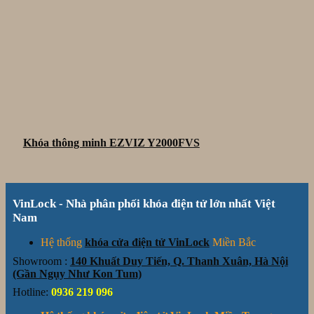
Khóa thông minh EZVIZ Y2000FVS
VinLock - Nhà phân phối khóa điện tử lớn nhất Việt
Nam
Hệ thống
khóa cửa điện tử VinLock
Miền Bắc
Showroom :
140 Khuất Duy Tiến, Q. Thanh Xuân, Hà Nội
(Gần Ngụy Như Kon Tum)
Hotline:
0936 219 096