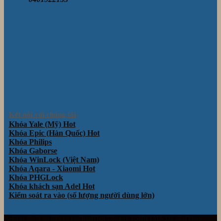
Kết nối với chúng tôi
Khóa Yale (Mỹ)
Khóa Epic (Hàn Quốc)
Khóa Philips
Khóa Gaborse
Khóa WinLock (Việt Nam)
Khóa Aqara - Xiaomi
Khóa PHGLock
Khóa khách sạn Adel
Kiểm soát ra vào (số lượng người dùng lớn)
Website thuộc sở hữu và vận hành bởi Công ty TNHH TM& DV Giải Pháp