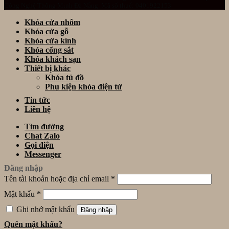
Công Nghệ Thông Minh Đà Nẵng. Mã số thuế: 0401922153
Khóa cửa nhôm
Khóa cửa gỗ
Khóa cửa kính
Khóa cổng sắt
Khóa khách sạn
Thiết bị khác
Khóa tủ đồ
Phụ kiện khóa điện tử
Tin tức
Liên hệ
Tìm đường
Chat Zalo
Gọi điện
Messenger
Đăng nhập
Tên tài khoản hoặc địa chỉ email
*
Mật khẩu
*
Ghi nhớ mật khẩu
Đăng nhập
Quên mật khẩu?