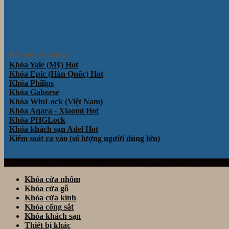
Kết nối với chúng tôi
Khóa Yale (Mỹ)
Khóa Epic (Hàn Quốc)
Khóa Philips
Khóa Gaborse
Khóa WinLock (Việt Nam)
Khóa Aqara - Xiaomi
Khóa PHGLock
Khóa khách sạn Adel
Kiểm soát ra vào (số lượng người dùng lớn)
Website thuộc sở hữu và vận hành bởi Công ty TNHH TM& DV Giải Pháp Công
Khóa cửa nhôm
Khóa cửa gỗ
Khóa cửa kính
Khóa cổng sắt
Khóa khách sạn
Thiết bị khác