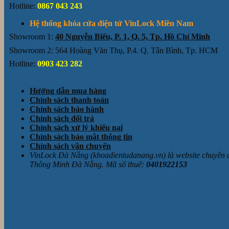
Hotline:
0867 043 243
Hệ thống khóa cửa điện tử VinLock Miền Nam
Showroom 1:
40 Nguyễn Biểu, P. 1, Q. 5, Tp. Hồ Chí Minh
Showroom 2: 564 Hoàng Văn Thụ, P.4. Q. Tân Bình, Tp. HCM
Hotline:
0903 423 282
Hướng dẫn mua hàng
Chính sách thanh toán
Chính sách bảo hành
Chính sách đổi trả
Chính sách xử lý khiếu nại
Chính sách bảo mật thông tin
Chính sách vận chuyển
VinLock Đà Nẵng (khoadientudanang.vn) là website chuyên
Thông Minh Đà Nẵng. Mã số thuế:
0401922153