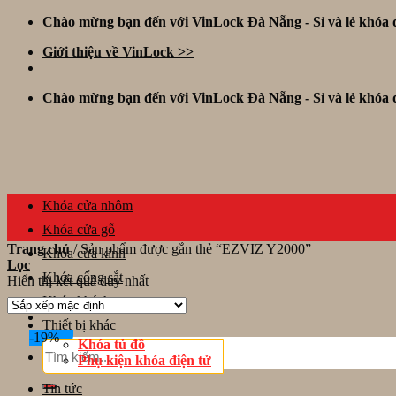
Skip
Chào mừng bạn đến với VinLock Đà Nẵng - Sỉ và lẻ khóa đ
to
Giới thiệu về VinLock >>
content
Chào mừng bạn đến với VinLock Đà Nẵng - Sỉ và lẻ khóa đ
Khóa cửa nhôm
Khóa cửa gỗ
Trang chủ
/
Sản phẩm được gắn thẻ “EZVIZ Y2000”
Khóa cửa kính
Lọc
Khóa cổng sắt
Hiển thị kết quả duy nhất
Khóa khách sạn
Thiết bị khác
-19%
Khóa tủ đồ
Tìm
Phụ kiện khóa điện tử
kiếm:
Tin tức