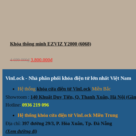
Khóa thông minh EZVIZ Y2000 (6068)
Giá
Giá
3.800.000
₫
4.699.000
₫
gốc
hiện
là:
tại
4.699.000₫.
là:
VinLock - Nhà phân phối khóa điện tử lớn nhất Việt Nam
3.800.000₫.
Hệ thống
khóa cửa điện tử VinLock
Miền Bắc
Showroom :
140 Khuất Duy Tiến, Q. Thanh Xuân, Hà Nội (G
Hotline:
0936 219 096
Hệ thống khóa cửa điện tử VinLock Miền Trung
Địa chỉ:
397 đường 29/3, P. Hòa Xuân, Tp. Đà Nẵng
(Xem đường đi)