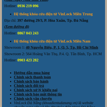
Hotline:
0936 219 096
Hệ thống khóa cửa điện tử VinLock Miền Trung
Địa chỉ:
397 đường 29/3, P. Hòa Xuân, Tp. Đà Nẵng
(Xem đường đi)
Hotline:
0867 043 243
Hệ thống khóa cửa điện tử VinLock Miền Nam
Showroom 1:
40 Nguyễn Biểu, P. 1, Q. 5, Tp. Hồ Chí Minh
Showroom 2: 564 Hoàng Văn Thụ, P.4. Q. Tân Bình, Tp. HCM
Hotline:
0903 423 282
Hướng dẫn mua hàng
Chính sách thanh toán
Chính sách bảo hành
Chính sách đổi trả
Chính sách xử lý khiếu nại
Chính sách bảo mật thông tin
Chính sách vận chuyển
VinLock Đà Nẵng (khoadientudanang.vn) là website