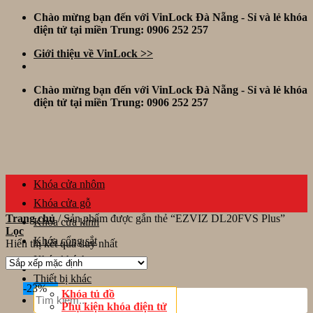
Skip
Chào mừng bạn đến với VinLock Đà Nẵng - Sỉ và lẻ khóa
to
điện tử tại miền Trung: 0906 252 257
content
Giới thiệu về VinLock >>
Chào mừng bạn đến với VinLock Đà Nẵng - Sỉ và lẻ khóa
điện tử tại miền Trung: 0906 252 257
Khóa cửa nhôm
Khóa cửa gỗ
Trang chủ
/
Sản phẩm được gắn thẻ “EZVIZ DL20FVS Plus”
Khóa cửa kính
Lọc
Khóa cổng sắt
Hiển thị kết quả duy nhất
Khóa khách sạn
Thiết bị khác
-23%
Tìm
Khóa tủ đồ
kiếm:
Phụ kiện khóa điện tử