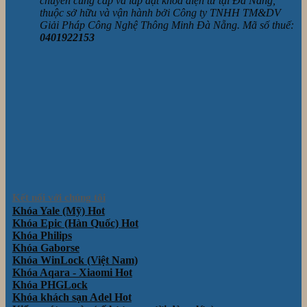
chuyên cung cấp và lắp đặt khóa điện tử tại Đà Nẵng,
thuộc sở hữu và vận hành bởi Công ty TNHH TM&DV
Giải Pháp Công Nghệ Thông Minh Đà Nẵng. Mã số thuế:
0401922153
Kết nối với chúng tôi
Khóa Yale (Mỹ)
Khóa Epic (Hàn Quốc)
Khóa Philips
Khóa Gaborse
Khóa WinLock (Việt Nam)
Khóa Aqara - Xiaomi
Khóa PHGLock
Khóa khách sạn Adel