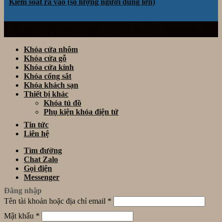
Kiểm soát ra vào (số lượng người dùng lớn)
Website thuộc sở hữu và vận hành bởi Công ty TNHH TM& DV Giải Pháp
Công Nghệ Thông Minh Đà Nẵng. Mã số thuế: 0401922153
Khóa cửa nhôm
Khóa cửa gỗ
Khóa cửa kính
Khóa cổng sắt
Khóa khách sạn
Thiết bị khác
Khóa tủ đồ
Phụ kiện khóa điện tử
Tin tức
Liên hệ
Tìm đường
Chat Zalo
Gọi điện
Messenger
Đăng nhập
Tên tài khoản hoặc địa chỉ email
*
Mật khẩu
*