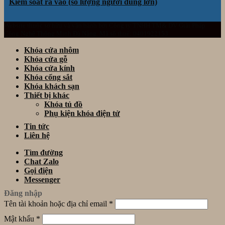
Kiểm soát ra vào (số lượng người dùng lớn)
Website thuộc sở hữu và vận hành bởi Công ty TNHH TM& DV Giải Pháp
Công Nghệ Thông Minh Đà Nẵng. Mã số thuế: 0401922153
Khóa cửa nhôm
Khóa cửa gỗ
Khóa cửa kính
Khóa cổng sắt
Khóa khách sạn
Thiết bị khác
Khóa tủ đồ
Phụ kiện khóa điện tử
Tin tức
Liên hệ
Tìm đường
Chat Zalo
Gọi điện
Messenger
Đăng nhập
Tên tài khoản hoặc địa chỉ email
*
Mật khẩu
*