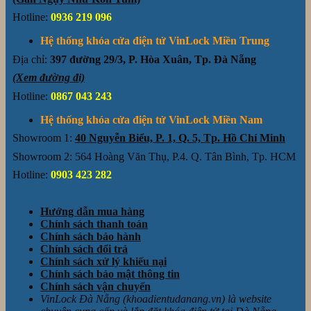
Hotline:
0936 219 096
Hệ thống khóa cửa điện tử VinLock Miền Trung
Địa chỉ:
397 đường 29/3, P. Hòa Xuân, Tp. Đà Nẵng
(Xem đường đi)
Hotline:
0867 043 243
Hệ thống khóa cửa điện tử VinLock Miền Nam
Showroom 1:
40 Nguyễn Biểu, P. 1, Q. 5, Tp. Hồ Chí Minh
Showroom 2: 564 Hoàng Văn Thụ, P.4. Q. Tân Bình, Tp. HCM
Hotline:
0903 423 282
Hướng dẫn mua hàng
Chính sách thanh toán
Chính sách bảo hành
Chính sách đổi trả
Chính sách xử lý khiếu nại
Chính sách bảo mật thông tin
Chính sách vận chuyển
VinLock Đà Nẵng (khoadientudanang.vn) là website