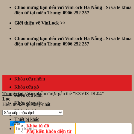
Skip
Chào mừng bạn đến với VinLock Đà Nẵng - Sỉ và lẻ khóa
to
điện tử tại miền Trung: 0906 252 257
content
Giới thiệu về VinLock >>
Chào mừng bạn đến với VinLock Đà Nẵng - Sỉ và lẻ khóa
điện tử tại miền Trung: 0906 252 257
Khóa cửa nhôm
Khóa cửa gỗ
Trang chủ
/
Sản phẩm được gắn thẻ “EZVIZ DL04”
Khóa cửa kính
Lọc
Khóa cổng sắt
Hiển thị kết quả duy nhất
Khóa khách sạn
Thiết bị khác
-20%
Tìm
Khóa tủ đồ
kiếm:
Phụ kiện khóa điện tử