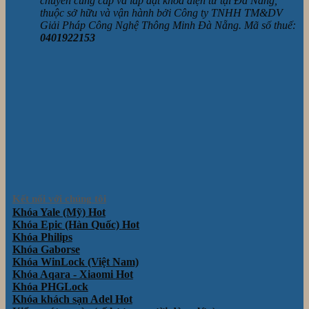
chuyên cung cấp và lắp đặt khóa điện tử tại Đà Nẵng,
thuộc sở hữu và vận hành bởi Công ty TNHH TM&DV
Giải Pháp Công Nghệ Thông Minh Đà Nẵng. Mã số thuế:
0401922153
Kết nối với chúng tôi
Khóa Yale (Mỹ)
Khóa Epic (Hàn Quốc)
Khóa Philips
Khóa Gaborse
Khóa WinLock (Việt Nam)
Khóa Aqara - Xiaomi
Khóa PHGLock
Khóa khách sạn Adel