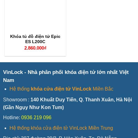
Khóa tủ đồ điện tử Epic
ES L200C
2.860.000
₫
VinLock - Nhà phân phối khóa điện tử lớn nhất Việt
Nam
Hệ thống
khóa cửa điện tử VinLock
Miền Bắc
Showroom :
140 Khuất Duy Tiến, Q. Thanh Xuân, Hà Nội
(Gần Ngụy Như Kon Tum)
Hotline:
0936 219 096
Hệ thống khóa cửa điện tử VinLock Miền Trung