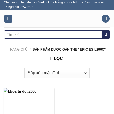
Chào mừng bạn đến với VinLock Đà Nẵng - Sỉ và lẻ khóa điện tử tại miền
Skip
Trung: 0906 252 257
to
content
Tìm
kiếm:
TRANG CHỦ
/
SẢN PHẨM ĐƯỢC GẮN THẺ “EPIC ES L200C”
LỌC