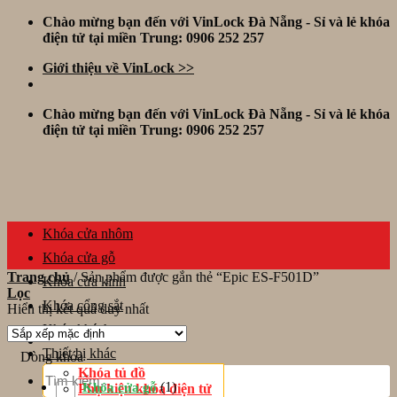
Skip
Chào mừng bạn đến với VinLock Đà Nẵng - Sỉ và lẻ khóa
to
điện tử tại miền Trung: 0906 252 257
content
Giới thiệu về VinLock >>
Chào mừng bạn đến với VinLock Đà Nẵng - Sỉ và lẻ khóa
điện tử tại miền Trung: 0906 252 257
Khóa cửa nhôm
Khóa cửa gỗ
Trang chủ
/
Sản phẩm được gắn thẻ “Epic ES-F501D”
Khóa cửa kính
Lọc
Khóa cổng sắt
Hiển thị kết quả duy nhất
Khóa khách sạn
Thiết bị khác
Dòng khóa
Tìm
Khóa tủ đồ
kiếm:
(1)
Khóa cửa gỗ
Phụ kiện khóa điện tử