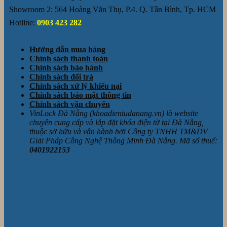
Showroom 2: 564 Hoàng Văn Thụ, P.4. Q. Tân Bình, Tp. HCM
Hotline:
0903 423 282
Hướng dẫn mua hàng
Chính sách thanh toán
Chính sách bảo hành
Chính sách đổi trả
Chính sách xử lý khiếu nại
Chính sách bảo mật thông tin
Chính sách vận chuyển
VinLock Đà Nẵng (khoadientudanang.vn) là website
chuyên cung cấp và lắp đặt khóa điện tử tại Đà Nẵng,
thuộc sở hữu và vận hành bởi Công ty TNHH TM&DV
Giải Pháp Công Nghệ Thông Minh Đà Nẵng. Mã số thuế:
0401922153