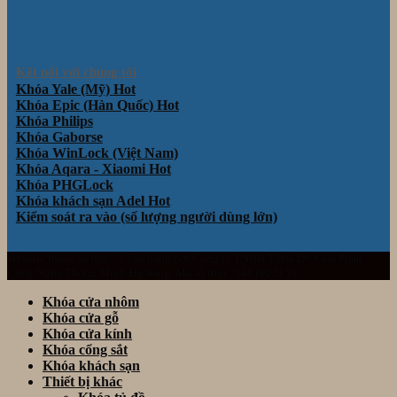
Kết nối với chúng tôi
Khóa Yale (Mỹ)
Khóa Epic (Hàn Quốc)
Khóa Philips
Khóa Gaborse
Khóa WinLock (Việt Nam)
Khóa Aqara - Xiaomi
Khóa PHGLock
Khóa khách sạn Adel
Kiểm soát ra vào (số lượng người dùng lớn)
Website thuộc sở hữu và vận hành bởi Công ty TNHH TM& DV Giải Pháp
Công Nghệ Thông Minh Đà Nẵng. Mã số thuế: 0401922153
Khóa cửa nhôm
Khóa cửa gỗ
Khóa cửa kính
Khóa cổng sắt
Khóa khách sạn
Thiết bị khác