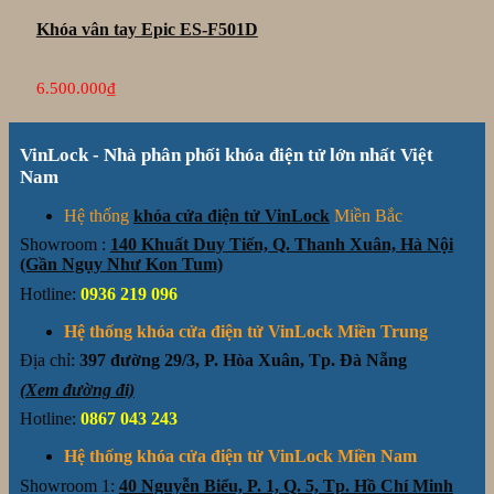
Khóa vân tay Epic ES-F501D
6.500.000
₫
VinLock - Nhà phân phối khóa điện tử lớn nhất Việt
Nam
Hệ thống
khóa cửa điện tử VinLock
Miền Bắc
Showroom :
140 Khuất Duy Tiến, Q. Thanh Xuân, Hà Nội
(Gần Ngụy Như Kon Tum)
Hotline:
0936 219 096
Hệ thống khóa cửa điện tử VinLock Miền Trung
Địa chỉ:
397 đường 29/3, P. Hòa Xuân, Tp. Đà Nẵng
(Xem đường đi)
Hotline:
0867 043 243
Hệ thống khóa cửa điện tử VinLock Miền Nam
Showroom 1:
40 Nguyễn Biểu, P. 1, Q. 5, Tp. Hồ Chí Minh