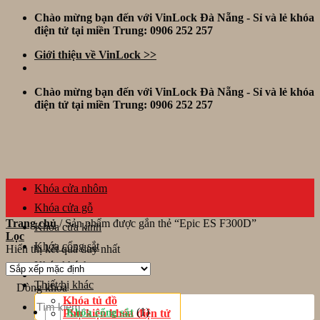
Skip
Chào mừng bạn đến với VinLock Đà Nẵng - Sỉ và lẻ khóa
to
điện tử tại miền Trung: 0906 252 257
content
Giới thiệu về VinLock >>
Chào mừng bạn đến với VinLock Đà Nẵng - Sỉ và lẻ khóa
điện tử tại miền Trung: 0906 252 257
Khóa cửa nhôm
Khóa cửa gỗ
Trang chủ
/
Sản phẩm được gắn thẻ “Epic ES F300D”
Khóa cửa kính
Lọc
Khóa cổng sắt
Hiển thị kết quả duy nhất
Khóa khách sạn
Thiết bị khác
Dòng khóa
Tìm
Khóa tủ đồ
kiếm:
(1)
Khóa cổng sắt
Phụ kiện khóa điện tử