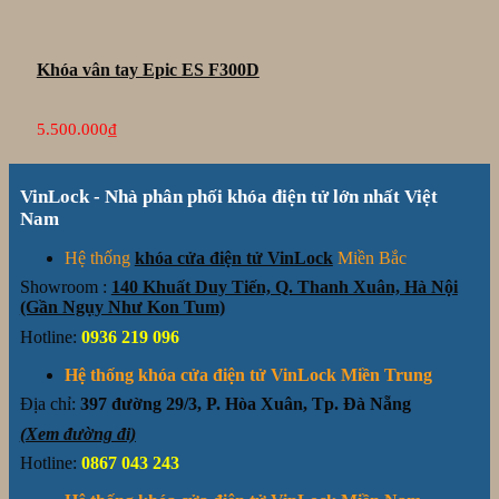
Khóa vân tay Epic ES F300D
5.500.000
₫
VinLock - Nhà phân phối khóa điện tử lớn nhất Việt
Nam
Hệ thống
khóa cửa điện tử VinLock
Miền Bắc
Showroom :
140 Khuất Duy Tiến, Q. Thanh Xuân, Hà Nội
(Gần Ngụy Như Kon Tum)
Hotline:
0936 219 096
Hệ thống khóa cửa điện tử VinLock Miền Trung
Địa chỉ:
397 đường 29/3, P. Hòa Xuân, Tp. Đà Nẵng
(Xem đường đi)
Hotline:
0867 043 243