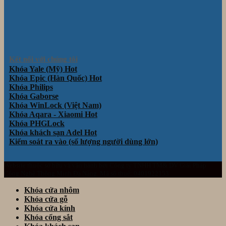
Kết nối với chúng tôi
Khóa Yale (Mỹ)
Khóa Epic (Hàn Quốc)
Khóa Philips
Khóa Gaborse
Khóa WinLock (Việt Nam)
Khóa Aqara - Xiaomi
Khóa PHGLock
Khóa khách sạn Adel
Kiểm soát ra vào (số lượng người dùng lớn)
Website thuộc sở hữu và vận hành bởi Công ty TNHH TM& DV Giải Pháp
Công Nghệ Thông Minh Đà Nẵng. Mã số thuế: 0401922153
Khóa cửa nhôm
Khóa cửa gỗ
Khóa cửa kính
Khóa cổng sắt