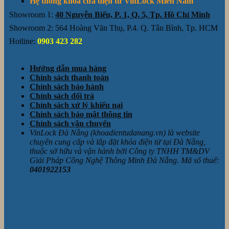
Hệ thống khóa cửa điện tử VinLock Miền Nam
Showroom 1:
40 Nguyễn Biểu, P. 1, Q. 5, Tp. Hồ Chí Minh
Showroom 2: 564 Hoàng Văn Thụ, P.4. Q. Tân Bình, Tp. HCM
Hotline:
0903 423 282
Hướng dẫn mua hàng
Chính sách thanh toán
Chính sách bảo hành
Chính sách đổi trả
Chính sách xử lý khiếu nại
Chính sách bảo mật thông tin
Chính sách vận chuyển
VinLock Đà Nẵng (khoadientudanang.vn) là website
chuyên cung cấp và lắp đặt khóa điện tử tại Đà Nẵng,
thuộc sở hữu và vận hành bởi Công ty TNHH TM&DV
Giải Pháp Công Nghệ Thông Minh Đà Nẵng. Mã số thuế:
0401922153