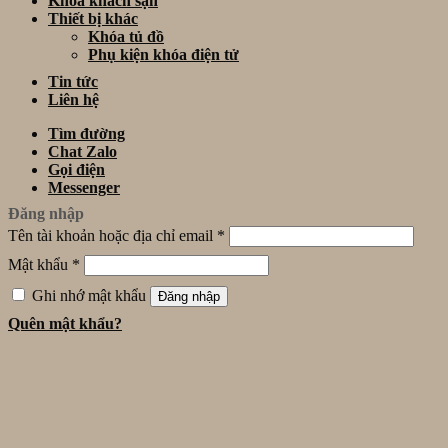
Khóa khách sạn
Thiết bị khác
Khóa tủ đồ
Phụ kiện khóa điện tử
Tin tức
Liên hệ
Tìm đường
Chat Zalo
Gọi điện
Messenger
Đăng nhập
Tên tài khoản hoặc địa chỉ email
*
Mật khẩu
*
Ghi nhớ mật khẩu
Đăng nhập
Quên mật khẩu?