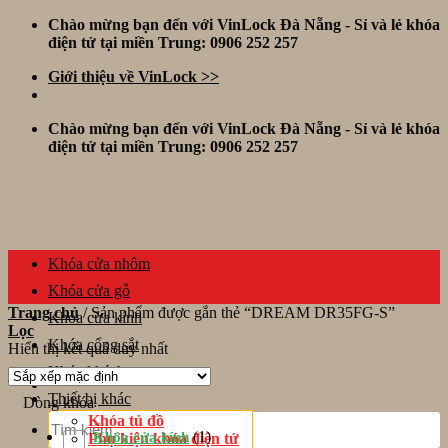
Skip
Chào mừng bạn đến với VinLock Đà Nẵng - Sỉ và lẻ khóa
to
điện tử tại miền Trung: 0906 252 257
content
Giới thiệu về VinLock >>
Chào mừng bạn đến với VinLock Đà Nẵng - Sỉ và lẻ khóa
điện tử tại miền Trung: 0906 252 257
Khóa cửa nhôm
Khóa cửa gỗ
Trang chủ
/
Sản phẩm được gắn thẻ “DREAM DR35FG-S”
Khóa cửa kính
Lọc
Khóa cổng sắt
Hiển thị kết quả duy nhất
Khóa khách sạn
Thiết bị khác
Dòng khóa
Tìm
Khóa tủ đồ
kiếm:
(1)
Khóa cửa kính
Phụ kiện khóa điện tử