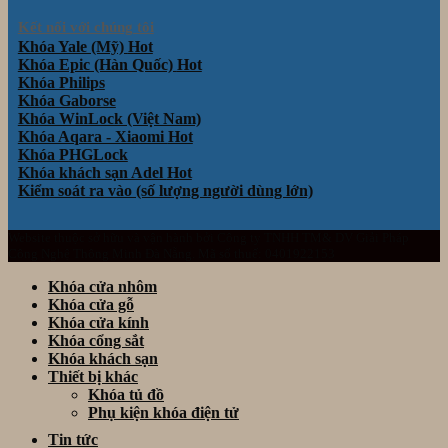
Kết nối với chúng tôi
Khóa Yale (Mỹ)
Khóa Epic (Hàn Quốc)
Khóa Philips
Khóa Gaborse
Khóa WinLock (Việt Nam)
Khóa Aqara - Xiaomi
Khóa PHGLock
Khóa khách sạn Adel
Kiểm soát ra vào (số lượng người dùng lớn)
Website thuộc sở hữu và vận hành bởi Công ty TNHH TM& DV Giải Pháp
Công Nghệ Thông Minh Đà Nẵng. Mã số thuế: 0401922153
Khóa cửa nhôm
Khóa cửa gỗ
Khóa cửa kính
Khóa cổng sắt
Khóa khách sạn
Thiết bị khác
Khóa tủ đồ
Phụ kiện khóa điện tử
Tin tức