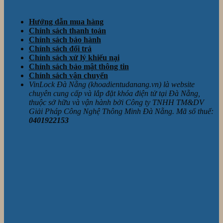
Hướng dẫn mua hàng
Chính sách thanh toán
Chính sách bảo hành
Chính sách đổi trả
Chính sách xử lý khiếu nại
Chính sách bảo mật thông tin
Chính sách vận chuyển
VinLock Đà Nẵng (khoadientudanang.vn) là website
chuyên cung cấp và lắp đặt khóa điện tử tại Đà Nẵng,
thuộc sở hữu và vận hành bởi Công ty TNHH TM&DV
Giải Pháp Công Nghệ Thông Minh Đà Nẵng. Mã số thuế:
0401922153