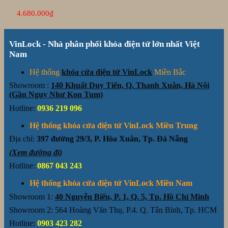
4.680.000
₫
VinLock - Nhà phân phối khóa điện tử lớn nhất Việt
Nam
Hệ thống
khóa cửa điện tử VinLock
Miền Bắc
Showroom :
140 Khuất Duy Tiến, Q. Thanh Xuân, Hà Nội
(Gần Ngụy Như Kon Tum)
Hotline:
0936 219 096
Hệ thống khóa cửa điện tử VinLock Miền Trung
Địa chỉ:
397 đường 29/3, P. Hòa Xuân, Tp. Đà Nẵng
(Xem đường đi)
Hotline:
0867 043 243
Hệ thống khóa cửa điện tử VinLock Miền Nam
Showroom 1:
40 Nguyễn Biểu, P. 1, Q. 5, Tp. Hồ Chí Minh
Showroom 2: 564 Hoàng Văn Thụ, P.4. Q. Tân Bình, Tp. HCM
Hotline:
0903 423 282