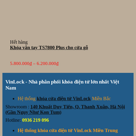
Hết hàng
Khóa vân tay TS7800 Plus cho cửa gỗ
Khoảng
5.800.000
₫
–
6.200.000
₫
giá:
từ
5.800.000₫
VinLock - Nhà phân phối khóa điện tử lớn nhất Việt
đến
6.200.000₫
Nam
Hệ thống
khóa cửa điện tử VinLock
Miền Bắc
Showroom :
140 Khuất Duy Tiến, Q. Thanh Xuân, Hà Nội
(Gần Ngụy Như Kon Tum)
Hotline:
0936 219 096
Hệ thống khóa cửa điện tử VinLock Miền Trung