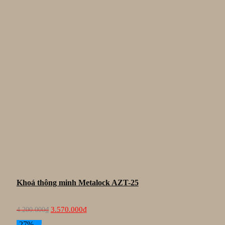
Khoá thông minh Metalock AZT-25
Giá
Giá
3.570.000
₫
4.200.000
₫
gốc
hiện
là:
tại
-27%