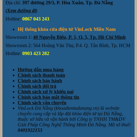
Địa chỉ:
397 đường 29/3, P. Hòa Xuân, Tp. Đà Nẵng
(Xem đường đi)
Hotline:
0867 043 243
Hệ thống khóa cửa điện tử VinLock Miền Nam
Showroom 1:
40 Nguyễn Biểu, P. 1, Q. 5, Tp. Hồ Chí Minh
Showroom 2: 564 Hoàng Văn Thụ, P.4. Q. Tân Bình, Tp. HCM
Hotline:
0903 423 282
Hướng dẫn mua hàng
Chính sách thanh toán
Chính sách bảo hành
Chính sách đổi trả
Chính sách xử lý khiếu nại
Chính sách bảo mật thông tin
Chính sách vận chuyển
VinLock Đà Nẵng (khoadientudanang.vn) là website
chuyên cung cấp và lắp đặt khóa điện tử tại Đà Nẵng,
thuộc sở hữu và vận hành bởi Công ty TNHH TM&DV
Giải Pháp Công Nghệ Thông Minh Đà Nẵng. Mã số thuế:
0401922153