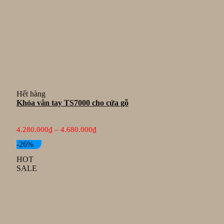
Hết hàng
Khóa vân tay TS7000 cho cửa gỗ
Khoảng
4.280.000
₫
–
4.680.000
₫
giá:
từ
-26%
4.280.000₫
HOT
đến
SALE
4.680.000₫