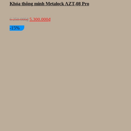
Khóa thông minh Metalock AZT-08 Pro
Giá
Giá
5.300.000
₫
6.250.000
₫
gốc
hiện
là:
tại
-15%
6.250.000₫.
là:
5.300.000₫.