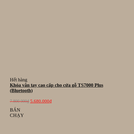
Hết hàng
Khóa vân tay cao cấp cho cửa gỗ TS7000 Plus
(Bluetooth)
Giá
Giá
5.680.000
₫
7.800.000
₫
gốc
hiện
là:
tại
BÁN
7.800.000₫.
là:
CHẠY
5.680.000₫.