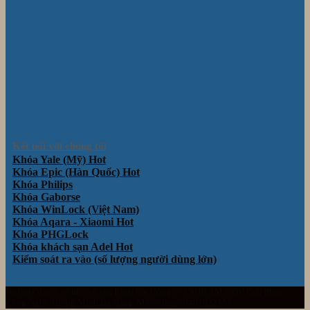
Kết nối với chúng tôi
Khóa Yale (Mỹ)
Khóa Epic (Hàn Quốc)
Khóa Philips
Khóa Gaborse
Khóa WinLock (Việt Nam)
Khóa Aqara - Xiaomi
Khóa PHGLock
Khóa khách sạn Adel
Kiểm soát ra vào (số lượng người dùng lớn)
Website thuộc sở hữu và vận hành bởi Công ty TNHH TM& DV Giải Pháp
Công Nghệ Thông Minh Đà Nẵng. Mã số thuế: 0401922153