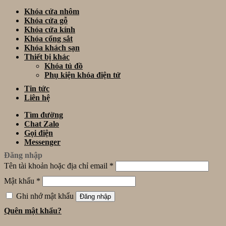
Khóa cửa nhôm
Khóa cửa gỗ
Khóa cửa kính
Khóa cổng sắt
Khóa khách sạn
Thiết bị khác
Khóa tủ đồ
Phụ kiện khóa điện tử
Tin tức
Liên hệ
Tìm đường
Chat Zalo
Gọi điện
Messenger
Đăng nhập
Tên tài khoản hoặc địa chỉ email
*
Mật khẩu
*
Ghi nhớ mật khẩu
Đăng nhập
Quên mật khẩu?