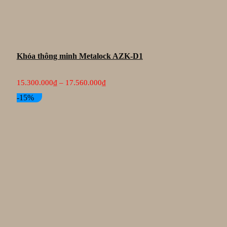
Khóa thông minh Metalock AZK-D1
Khoảng
15.300.000
₫
–
17.560.000
₫
giá:
từ
-15%
15.300.000₫
đến
17.560.000₫