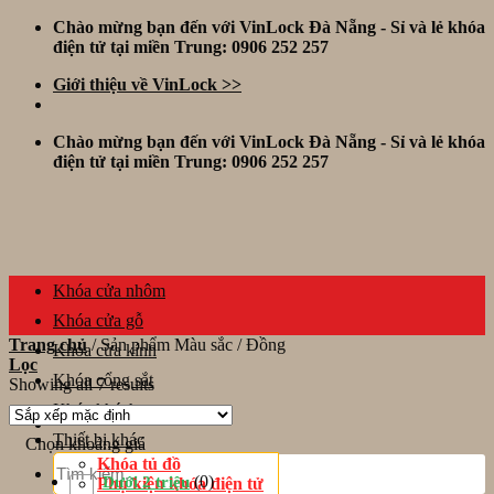
Skip
Chào mừng bạn đến với VinLock Đà Nẵng - Sỉ và lẻ khóa
to
điện tử tại miền Trung: 0906 252 257
content
Giới thiệu về VinLock >>
Chào mừng bạn đến với VinLock Đà Nẵng - Sỉ và lẻ khóa
điện tử tại miền Trung: 0906 252 257
Khóa cửa nhôm
Khóa cửa gỗ
Trang chủ
/
Sản phẩm Màu sắc
/
Đồng
Khóa cửa kính
Lọc
Khóa cổng sắt
Showing all 7 results
Khóa khách sạn
Thiết bị khác
Chọn khoảng giá
Tìm
Khóa tủ đồ
kiếm:
(0)
Dưới 2 triệu
Phụ kiện khóa điện tử