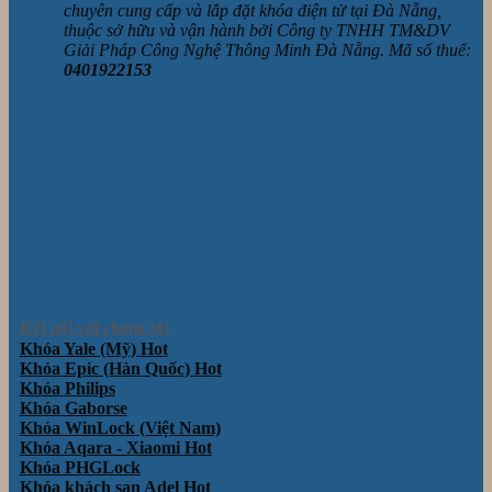
chuyên cung cấp và lắp đặt khóa điện tử tại Đà Nẵng,
thuộc sở hữu và vận hành bởi Công ty TNHH TM&DV
Giải Pháp Công Nghệ Thông Minh Đà Nẵng. Mã số thuế:
0401922153
Kết nối với chúng tôi
Khóa Yale (Mỹ)
Khóa Epic (Hàn Quốc)
Khóa Philips
Khóa Gaborse
Khóa WinLock (Việt Nam)
Khóa Aqara - Xiaomi
Khóa PHGLock
Khóa khách sạn Adel