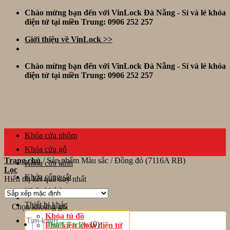
Skip
Chào mừng bạn đến với VinLock Đà Nẵng - Sỉ và lẻ khóa
to
điện tử tại miền Trung: 0906 252 257
content
Giới thiệu về VinLock >>
Chào mừng bạn đến với VinLock Đà Nẵng - Sỉ và lẻ khóa
điện tử tại miền Trung: 0906 252 257
Khóa cửa nhôm
Khóa cửa gỗ
Trang chủ
/
Sản phẩm Màu sắc
/
Đồng đỏ (7116A RB)
Khóa cửa kính
Lọc
Khóa cổng sắt
Hiển thị kết quả duy nhất
Khóa khách sạn
Thiết bị khác
Chọn khoảng giá
Tìm
Khóa tủ đồ
kiếm:
(0)
Dưới 2 triệu
Phụ kiện khóa điện tử