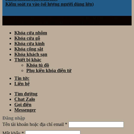
Kiểm soát ra vào (số lượng người dùng lớn)
Website thuộc sở hữu và vận hành bởi Công ty TNHH TM& DV Giải Pháp
Công Nghệ Thông Minh Đà Nẵng. Mã số thuế: 0401922153
Khóa cửa nhôm
Khóa cửa gỗ
Khóa cửa kính
Khóa cổng sắt
Khóa khách sạn
Thiết bị khác
Khóa tủ đồ
Phụ kiện khóa điện tử
Tin tức
Liên hệ
Tìm đường
Chat Zalo
Gọi điện
Messenger
Đăng nhập
Tên tài khoản hoặc địa chỉ email
*
Mật khẩu
*