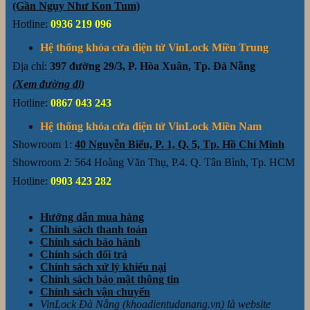
(Gần Ngụy Như Kon Tum)
Hotline:
0936 219 096
Hệ thống khóa cửa điện tử VinLock Miền Trung
Địa chỉ:
397 đường 29/3, P. Hòa Xuân, Tp. Đà Nẵng
(Xem đường đi)
Hotline:
0867 043 243
Hệ thống khóa cửa điện tử VinLock Miền Nam
Showroom 1:
40 Nguyễn Biểu, P. 1, Q. 5, Tp. Hồ Chí Minh
Showroom 2: 564 Hoàng Văn Thụ, P.4. Q. Tân Bình, Tp. HCM
Hotline:
0903 423 282
Hướng dẫn mua hàng
Chính sách thanh toán
Chính sách bảo hành
Chính sách đổi trả
Chính sách xử lý khiếu nại
Chính sách bảo mật thông tin
Chính sách vận chuyển
VinLock Đà Nẵng (khoadientudanang.vn) là website