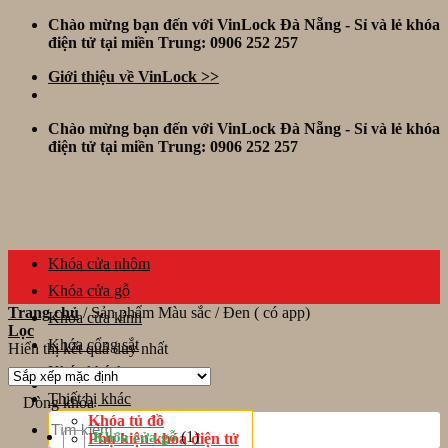
Skip
Chào mừng bạn đến với VinLock Đà Nẵng - Sỉ và lẻ khóa
to
điện tử tại miền Trung: 0906 252 257
content
Giới thiệu về VinLock >>
Chào mừng bạn đến với VinLock Đà Nẵng - Sỉ và lẻ khóa
điện tử tại miền Trung: 0906 252 257
Khóa cửa nhôm
Khóa cửa gỗ
Trang chủ
/
Sản phẩm Màu sắc
/
Đen ( có app)
Khóa cửa kính
Lọc
Khóa cổng sắt
Hiển thị kết quả duy nhất
Khóa khách sạn
Thiết bị khác
Dòng khóa
Tìm
Khóa tủ đồ
kiếm:
(1)
Khóa cửa gỗ
Phụ kiện khóa điện tử