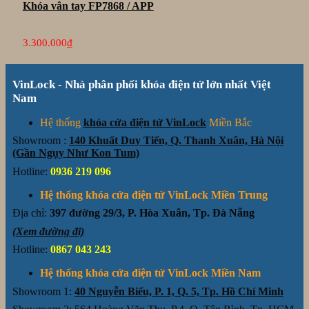
Khóa vân tay FP7868 / APP
3.300.000
₫
VinLock - Nhà phân phối khóa điện tử lớn nhất Việt
Nam
Hệ thống
khóa cửa điện tử VinLock
Miền Bắc
Showroom :
140 Khuất Duy Tiến, Q. Thanh Xuân, Hà Nội
(Gần Ngụy Như Kon Tum)
Hotline:
0936 219 096
Hệ thống khóa cửa điện tử VinLock Miền Trung
Địa chỉ:
397 đường 29/3, P. Hòa Xuân, Tp. Đà Nẵng
(Xem đường đi)
Hotline:
0867 043 243
Hệ thống khóa cửa điện tử VinLock Miền Nam
Showroom 1:
40 Nguyễn Biểu, P. 1, Q. 5, Tp. Hồ Chí Minh