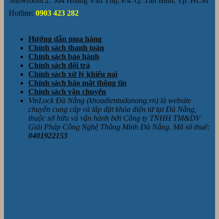
Showroom 2: 564 Hoàng Văn Thụ, P.4. Q. Tân Bình, Tp. HCM
Hotline:
0903 423 282
Hướng dẫn mua hàng
Chính sách thanh toán
Chính sách bảo hành
Chính sách đổi trả
Chính sách xử lý khiếu nại
Chính sách bảo mật thông tin
Chính sách vận chuyển
VinLock Đà Nẵng (khoadientudanang.vn) là website
chuyên cung cấp và lắp đặt khóa điện tử tại Đà Nẵng,
thuộc sở hữu và vận hành bởi Công ty TNHH TM&DV
Giải Pháp Công Nghệ Thông Minh Đà Nẵng. Mã số thuế:
0401922153