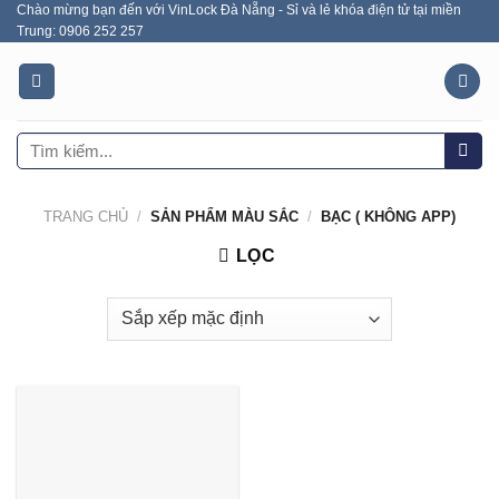
Chào mừng bạn đến với VinLock Đà Nẵng - Sỉ và lẻ khóa điện tử tại miền
Skip
Trung: 0906 252 257
to
content
Tìm
kiếm:
TRANG CHỦ
/
SẢN PHẨM MÀU SẮC
/
BẠC ( KHÔNG APP)
LỌC