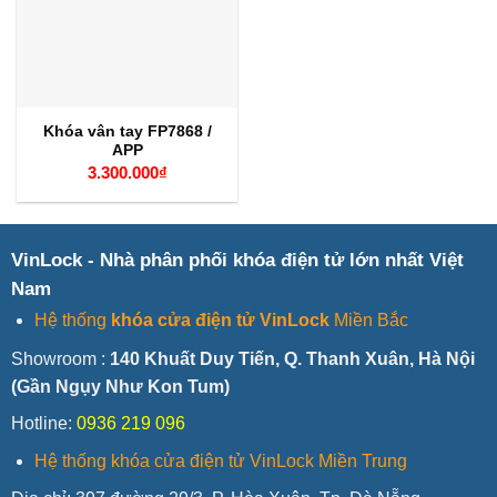
Khóa vân tay FP7868 /
APP
3.300.000
₫
VinLock - Nhà phân phối khóa điện tử lớn nhất Việt
Nam
Hệ thống
khóa cửa điện tử VinLock
Miền Bắc
Showroom :
140 Khuất Duy Tiến, Q. Thanh Xuân, Hà Nội
(Gần Ngụy Như Kon Tum)
Hotline:
0936 219 096
Hệ thống khóa cửa điện tử VinLock Miền Trung