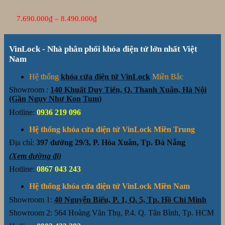
Khoảng
7.690.000
₫
–
8.490.000
₫
giá:
từ
7.690.000₫
VinLock - Nhà phân phối khóa điện tử lớn nhất Việt
đến
8.490.000₫
Nam
Hệ thống
khóa cửa điện tử VinLock
Miền Bắc
Showroom :
140 Khuất Duy Tiến, Q. Thanh Xuân, Hà Nội
(Gần Ngụy Như Kon Tum)
Hotline:
0936 219 096
Hệ thống khóa cửa điện tử VinLock Miền Trung
Địa chỉ:
397 đường 29/3, P. Hòa Xuân, Tp. Đà Nẵng
(Xem đường đi)
Hotline:
0867 043 243
Hệ thống khóa cửa điện tử VinLock Miền Nam
Showroom 1:
40 Nguyễn Biểu, P. 1, Q. 5, Tp. Hồ Chí Minh
Showroom 2: 564 Hoàng Văn Thụ, P.4. Q. Tân Bình, Tp. HCM