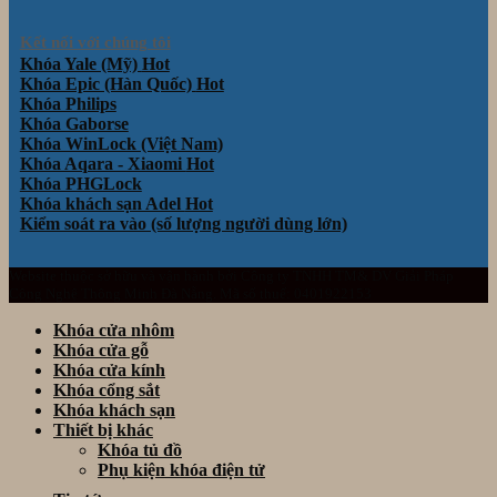
Kết nối với chúng tôi
Khóa Yale (Mỹ)
Khóa Epic (Hàn Quốc)
Khóa Philips
Khóa Gaborse
Khóa WinLock (Việt Nam)
Khóa Aqara - Xiaomi
Khóa PHGLock
Khóa khách sạn Adel
Kiểm soát ra vào (số lượng người dùng lớn)
Website thuộc sở hữu và vận hành bởi Công ty TNHH TM& DV Giải Pháp
Công Nghệ Thông Minh Đà Nẵng. Mã số thuế: 0401922153
Khóa cửa nhôm
Khóa cửa gỗ
Khóa cửa kính
Khóa cổng sắt
Khóa khách sạn
Thiết bị khác
Khóa tủ đồ
Phụ kiện khóa điện tử