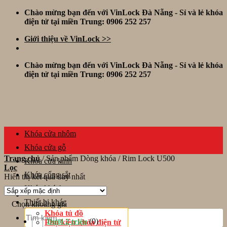
Skip
Chào mừng bạn đến với VinLock Đà Nẵng - Sỉ và lẻ khóa
to
điện tử tại miền Trung: 0906 252 257
content
Giới thiệu về VinLock >>
Chào mừng bạn đến với VinLock Đà Nẵng - Sỉ và lẻ khóa
điện tử tại miền Trung: 0906 252 257
Khóa cửa nhôm
Khóa cửa gỗ
Trang chủ
/
Sản phẩm Dòng khóa
/
Rim Lock U500
Khóa cửa kính
Lọc
Khóa cổng sắt
Hiển thị kết quả duy nhất
Khóa khách sạn
Thiết bị khác
Chọn khoảng giá
Tìm
Khóa tủ đồ
kiếm:
(0)
Dưới 2 triệu
Phụ kiện khóa điện tử