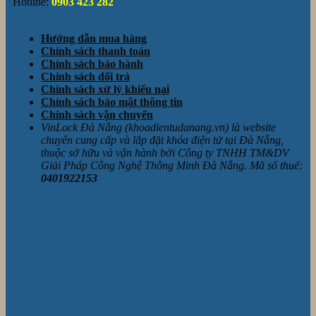
Hotline:
0903 423 282
Hướng dẫn mua hàng
Chính sách thanh toán
Chính sách bảo hành
Chính sách đổi trả
Chính sách xử lý khiếu nại
Chính sách bảo mật thông tin
Chính sách vận chuyển
VinLock Đà Nẵng (khoadientudanang.vn) là website
chuyên cung cấp và lắp đặt khóa điện tử tại Đà Nẵng,
thuộc sở hữu và vận hành bởi Công ty TNHH TM&DV
Giải Pháp Công Nghệ Thông Minh Đà Nẵng. Mã số thuế:
0401922153