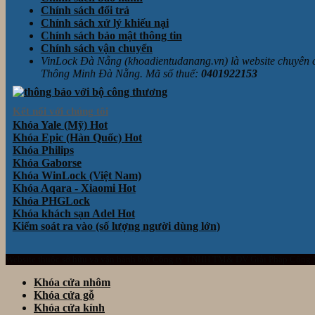
Chính sách đổi trả
Chính sách xử lý khiếu nại
Chính sách bảo mật thông tin
Chính sách vận chuyển
VinLock Đà Nẵng (khoadientudanang.vn) là website chuyên
Thông Minh Đà Nẵng. Mã số thuế:
0401922153
Kết nối với chúng tôi
Khóa Yale (Mỹ)
Khóa Epic (Hàn Quốc)
Khóa Philips
Khóa Gaborse
Khóa WinLock (Việt Nam)
Khóa Aqara - Xiaomi
Khóa PHGLock
Khóa khách sạn Adel
Kiểm soát ra vào (số lượng người dùng lớn)
Website thuộc sở hữu và vận hành bởi Công ty TNHH TM& DV Giải Pháp Công
Khóa cửa nhôm
Khóa cửa gỗ
Khóa cửa kính