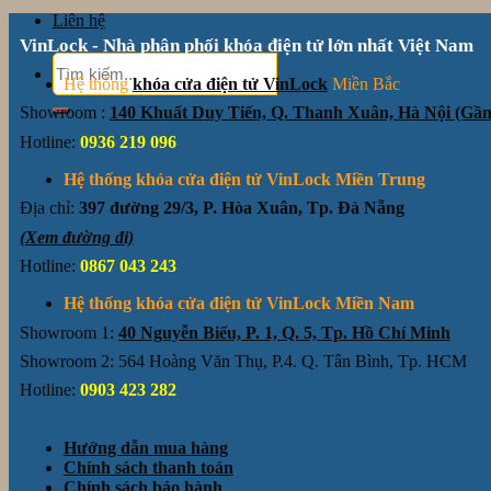
Liên hệ
VinLock - Nhà phân phối khóa điện tử lớn nhất Việt Nam
Tìm
kiếm:
Hệ thống
khóa cửa điện tử VinLock
Miền Bắc
Showroom :
140 Khuất Duy Tiến, Q. Thanh Xuân, Hà Nội (G
Hotline:
0936 219 096
Hệ thống khóa cửa điện tử VinLock Miền Trung
Địa chỉ:
397 đường 29/3, P. Hòa Xuân, Tp. Đà Nẵng
(Xem đường đi)
Hotline:
0867 043 243
Hệ thống khóa cửa điện tử VinLock Miền Nam
Showroom 1:
40 Nguyễn Biểu, P. 1, Q. 5, Tp. Hồ Chí Minh
Showroom 2: 564 Hoàng Văn Thụ, P.4. Q. Tân Bình, Tp. HCM
Hotline:
0903 423 282
Hướng dẫn mua hàng
Chính sách thanh toán
Chính sách bảo hành