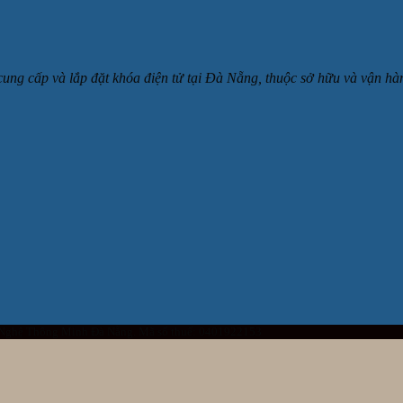
 cung cấp và lắp đặt khóa điện tử tại Đà Nẵng, thuộc sở hữu và v
 Nghệ Thông Minh Đà Nẵng. Mã số thuế: 0401922153