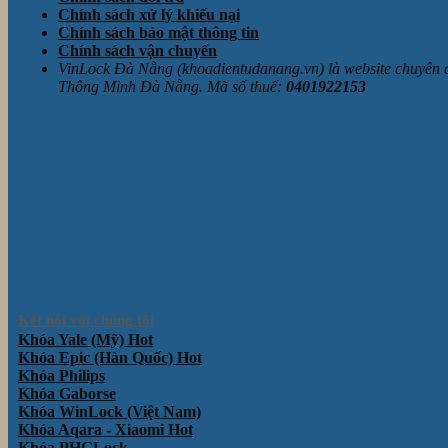
Chính sách xử lý khiếu nại
Chính sách bảo mật thông tin
Chính sách vận chuyển
VinLock Đà Nẵng (khoadientudanang.vn) là website chuyên
Thông Minh Đà Nẵng. Mã số thuế:
0401922153
Kết nối với chúng tôi
Khóa Yale (Mỹ)
Khóa Epic (Hàn Quốc)
Khóa Philips
Khóa Gaborse
Khóa WinLock (Việt Nam)
Khóa Aqara - Xiaomi
Khóa PHGLock