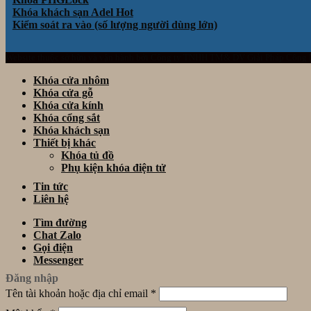
Khóa khách sạn Adel
Kiểm soát ra vào (số lượng người dùng lớn)
Website thuộc sở hữu và vận hành bởi Công ty TNHH TM& DV Giải Pháp Công
Khóa cửa nhôm
Khóa cửa gỗ
Khóa cửa kính
Khóa cổng sắt
Khóa khách sạn
Thiết bị khác
Khóa tủ đồ
Phụ kiện khóa điện tử
Tin tức
Liên hệ
Tìm đường
Chat Zalo
Gọi điện
Messenger
Đăng nhập
Tên tài khoản hoặc địa chỉ email
*