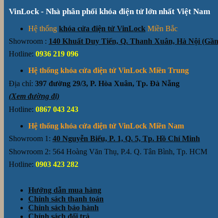
VinLock - Nhà phân phối khóa điện tử lớn nhất Việt Nam
Hệ thống
khóa cửa điện tử VinLock
Miền Bắc
Showroom :
140 Khuất Duy Tiến, Q. Thanh Xuân, Hà Nội (G
Hotline:
0936 219 096
Hệ thống khóa cửa điện tử VinLock Miền Trung
Địa chỉ:
397 đường 29/3, P. Hòa Xuân, Tp. Đà Nẵng
(Xem đường đi)
Hotline:
0867 043 243
Hệ thống khóa cửa điện tử VinLock Miền Nam
Showroom 1:
40 Nguyễn Biểu, P. 1, Q. 5, Tp. Hồ Chí Minh
Showroom 2: 564 Hoàng Văn Thụ, P.4. Q. Tân Bình, Tp. HCM
Hotline:
0903 423 282
Hướng dẫn mua hàng
Chính sách thanh toán
Chính sách bảo hành
Chính sách đổi trả