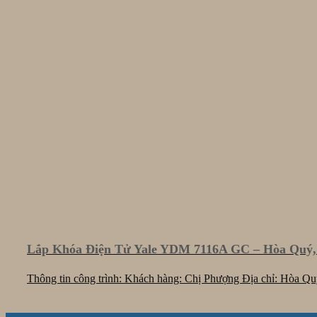
Lắp Khóa Điện Tử Yale YDM 7116A GC – Hòa Quý,
Thông tin công trình: Khách hàng: Chị Phượng Địa chỉ: Hòa Quý