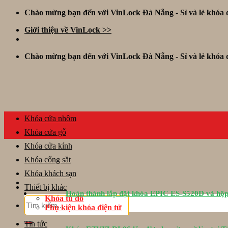
Skip
Chào mừng bạn đến với VinLock Đà Nẵng - Sỉ và lẻ khóa đ
to
Giới thiệu về VinLock >>
content
Chào mừng bạn đến với VinLock Đà Nẵng - Sỉ và lẻ khóa đ
Khóa cửa nhôm
Khóa cửa gỗ
Khóa cửa kính
Khóa cổng sắt
Khóa khách sạn
Thiết bị khác
Hoàn thành lắp đặt khóa EPIC ES-S520D và hộp
Khóa tủ đồ
Tìm
Phụ kiện khóa điện tử
kiếm:
Tin tức