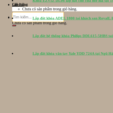
Khóa EZVIZ DL06 lắp đặt cho cửa mở lùa tại 
Giỏ hàng
Liên hệ
Chưa có sản phẩm trong giỏ hàng.
Tìm
Giỏ hàng
Lắp đặt khóa ADEL 1800 tại khách sạn RoyalL
kiếm:
Chưa có sản phẩm trong giỏ hàng.
Lắp đặt hệ thống khóa Philips DDL615-5HBS tạ
Lắp đặt khóa vân tay Yale YDD 724A tại Ngũ H