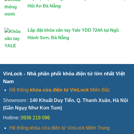
Hội An Đà Nẵng
Lắp đặt khóa vân tay Yale YDD 724A tại Ngũ
Hành Sơn, Đà Nẵng
VinLock - Nhà phân phối khóa điện tử lớn nhất Việt
Nam
Hệ thống
khóa cửa điện tử VinLock
Miền Bắc
Showroom :
140 Khuất Duy Tiến, Q. Thanh Xuân, Hà Nội
(Gần Ngụy Như Kon Tum)
Hotline:
0936 219 096
Hệ thống khóa cửa điện tử VinLock Miền Trung