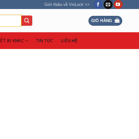
Giới thiệu về VinLock >>
GIỎ HÀNG
IẾT BỊ KHÁC
TIN TỨC
LIÊN HỆ