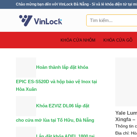
Skip
Chào mừng bạn đến với VinLock Đà Nẵng - Sỉ và lẻ khóa điện tử tại m
to
Tìm
content
kiếm:
KHÓA CỬA NHÔM
KHÓA CỬA GỖ
Hoàn thành lắp đặt khóa
EPIC ES-S520D và hộp bảo vệ Inox tại
Hòa Xuân
Khóa EZVIZ DL06 lắp đặt
Yale Lu
Xingfa –
cho cửa mở lùa tại Tố Hữu, Đà Nẵng
Thông tin 
Địa chỉ: Hò
Lắp đặt khóa ADEL 1800 tại