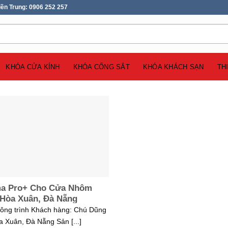
iền Trung: 0906 252 257
KHÓA CỬA KÍNH
KHÓA CỔNG SẮT
KHÓA KHÁCH SẠN
TH
ma Pro+ Cho Cửa Nhôm
 Hòa Xuân, Đà Nẵng
công trình Khách hàng: Chú Dũng
a Xuân, Đà Nẵng Sản [...]