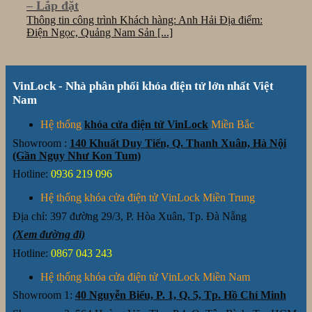
– Lắp đặt
Thông tin công trình Khách hàng: Anh Hải Địa điểm:
Điện Ngọc, Quảng Nam Sản [...]
VinLock - Nhà phân phối khóa điện tử lớn nhất Việt
Nam
Hệ thống
khóa cửa điện tử VinLock
Miền Bắc
Showroom :
140 Khuất Duy Tiến, Q. Thanh Xuân, Hà Nội
(Gần Ngụy Như Kon Tum)
Hotline:
0936 219 096
Hệ thống khóa cửa điện tử VinLock Miền Trung
Địa chỉ:
397 đường 29/3, P. Hòa Xuân, Tp. Đà Nẵng
(Xem đường đi)
Hotline:
0867 043 243
Hệ thống khóa cửa điện tử VinLock Miền Nam
Showroom 1:
40 Nguyễn Biểu, P. 1, Q. 5, Tp. Hồ Chí Minh