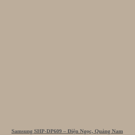
Samsung SHP-DP609 – Điện Ngọc, Quảng Nam