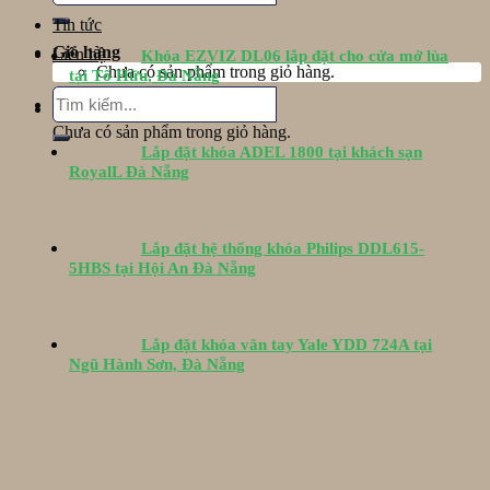
Tin tức
Giỏ hàng
Liên hệ
Khóa EZVIZ DL06 lắp đặt cho cửa mở lùa
Chưa có sản phẩm trong giỏ hàng.
tại Tố Hữu, Đà Nẵng
Tìm
Giỏ hàng
kiếm:
Chưa có sản phẩm trong giỏ hàng.
Lắp đặt khóa ADEL 1800 tại khách sạn
RoyalL Đà Nẵng
Lắp đặt hệ thống khóa Philips DDL615-
5HBS tại Hội An Đà Nẵng
Lắp đặt khóa vân tay Yale YDD 724A tại
Ngũ Hành Sơn, Đà Nẵng