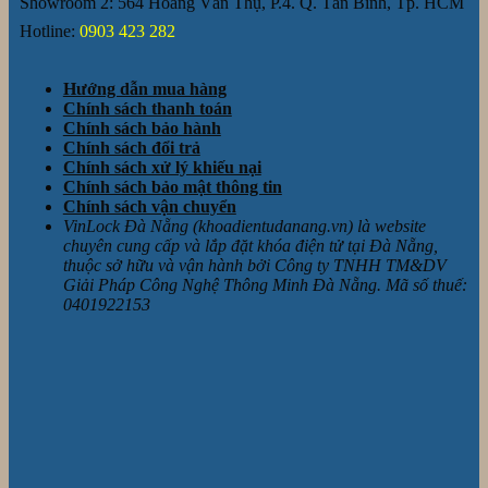
Showroom 2: 564 Hoàng Văn Thụ, P.4. Q. Tân Bình, Tp. HCM
Hotline:
0903 423 282
Hướng dẫn mua hàng
Chính sách thanh toán
Chính sách bảo hành
Chính sách đổi trả
Chính sách xử lý khiếu nại
Chính sách bảo mật thông tin
Chính sách vận chuyển
VinLock Đà Nẵng (khoadientudanang.vn) là website
chuyên cung cấp và lắp đặt khóa điện tử tại Đà Nẵng,
thuộc sở hữu và vận hành bởi Công ty TNHH TM&DV
Giải Pháp Công Nghệ Thông Minh Đà Nẵng. Mã số thuế:
0401922153