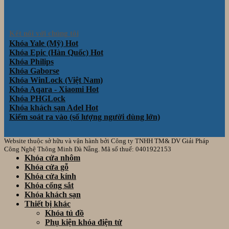
Kết nối với chúng tôi
Khóa Yale (Mỹ)
Khóa Epic (Hàn Quốc)
Khóa Philips
Khóa Gaborse
Khóa WinLock (Việt Nam)
Khóa Aqara - Xiaomi
Khóa PHGLock
Khóa khách sạn Adel
Kiểm soát ra vào (số lượng người dùng lớn)
Website thuộc sở hữu và vận hành bởi Công ty TNHH TM& DV Giải Pháp
Công Nghệ Thông Minh Đà Nẵng. Mã số thuế: 0401922153
Khóa cửa nhôm
Khóa cửa gỗ
Khóa cửa kính
Khóa cổng sắt
Khóa khách sạn
Thiết bị khác
Khóa tủ đồ
Phụ kiện khóa điện tử