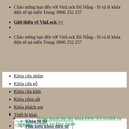
Skip
Chào mừng bạn đến với VinLock Đà Nẵng - Sỉ và lẻ khóa
to
điện tử tại miền Trung: 0906 252 257
content
Giới thiệu về VinLock >>
Chào mừng bạn đến với VinLock Đà Nẵng - Sỉ và lẻ khóa
điện tử tại miền Trung: 0906 252 257
Khóa cửa nhôm
Khóa cửa gỗ
Khóa cửa kính
Khóa cổng sắt
Khóa khách sạn
Thiết bị khác
Hoàn thành lắp đặt khóa EPIC ES-S520D và
Khóa tủ đồ
Tìm
hộp bảo vệ Inox tại Hòa Xuân
Phụ kiện khóa điện tử
kiếm: