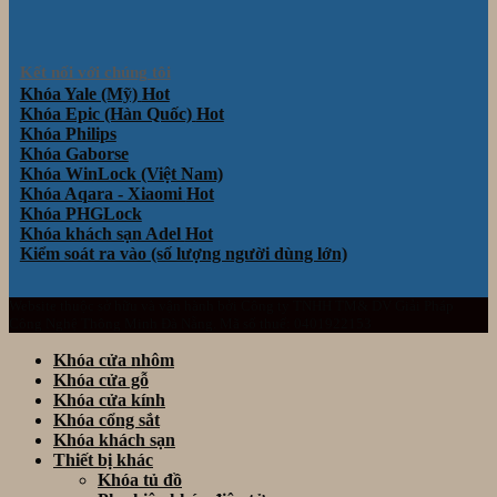
Kết nối với chúng tôi
Khóa Yale (Mỹ)
Khóa Epic (Hàn Quốc)
Khóa Philips
Khóa Gaborse
Khóa WinLock (Việt Nam)
Khóa Aqara - Xiaomi
Khóa PHGLock
Khóa khách sạn Adel
Kiểm soát ra vào (số lượng người dùng lớn)
Website thuộc sở hữu và vận hành bởi Công ty TNHH TM& DV Giải Pháp
Công Nghệ Thông Minh Đà Nẵng. Mã số thuế: 0401922153
Khóa cửa nhôm
Khóa cửa gỗ
Khóa cửa kính
Khóa cổng sắt
Khóa khách sạn
Thiết bị khác
Khóa tủ đồ