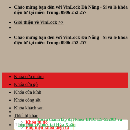
Skip
Chào mừng bạn đến với VinLock Đà Nẵng - Sỉ và lẻ khóa
to
điện tử tại miền Trung: 0906 252 257
content
Giới thiệu về VinLock >>
Chào mừng bạn đến với VinLock Đà Nẵng - Sỉ và lẻ khóa
điện tử tại miền Trung: 0906 252 257
Khóa cửa nhôm
Khóa cửa gỗ
Khóa cửa kính
Khóa cổng sắt
Khóa khách sạn
Thiết bị khác
Hoàn thành lắp đặt khóa EPIC ES-S520D và
Tìm
Khóa tủ đồ
hộp bảo vệ Inox tại Hòa Xuân
kiếm:
Phụ kiện khóa điện tử