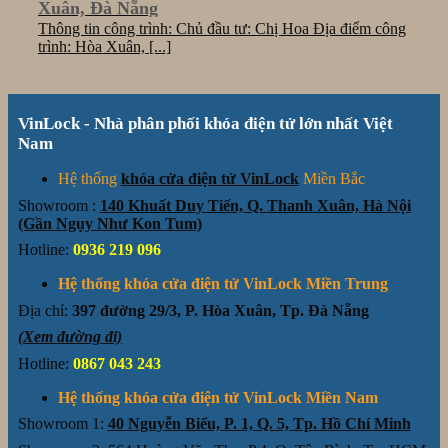
Xuân, Đà Nẵng
Thông tin công trình: Chủ đầu tư: Chị Hoa Địa điểm công
trình: Hòa Xuân, [...]
VinLock - Nhà phân phối khóa điện tử lớn nhất Việt
Nam
Hệ thống
khóa cửa điện tử VinLock
Miền Bắc
Showroom :
140 Khuất Duy Tiến, Q. Thanh Xuân, Hà Nội
(Gần Ngụy Như Kon Tum)
Hotline:
0936 219 096
Hệ thống khóa cửa điện tử VinLock Miền Trung
Địa chỉ:
397 đường 29/3, P. Hòa Xuân, Tp. Đà Nẵng
(Xem đường đi)
Hotline:
0867 043 243
Hệ thống khóa cửa điện tử VinLock Miền Nam
Showroom 1:
40 Nguyễn Biểu, P. 1, Q. 5, Tp. Hồ Chí Minh