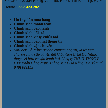
Showroom 2: 564 Hoàng Văn Thụ, P.4. Q. Tân Bình, Tp. HCM
Hotline:
0903 423 282
Hướng dẫn mua hàng
Chính sách thanh toán
Chính sách bảo hành
Chính sách đổi trả
Chính sách xử lý khiếu nại
Chính sách bảo mật thông tin
Chính sách vận chuyển
VinLock Đà Nẵng (khoadientudanang.vn) là website
chuyên cung cấp và lắp đặt khóa điện tử tại Đà Nẵng,
thuộc sở hữu và vận hành bởi Công ty TNHH TM&DV
Giải Pháp Công Nghệ Thông Minh Đà Nẵng. Mã số thuế:
0401922153