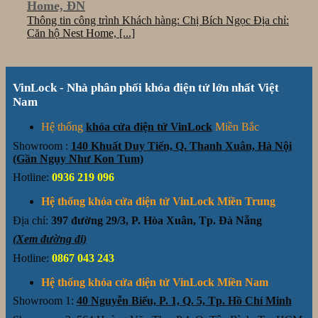
Home, ĐN
Thông tin công trình Khách hàng: Chị Bích Ngọc Địa chỉ:
Căn hộ Nest Home, [...]
VinLock - Nhà phân phối khóa điện tử lớn nhất Việt
Nam
Hệ thống
khóa cửa điện tử VinLock
Miền Bắc
Showroom :
140 Khuất Duy Tiến, Q. Thanh Xuân, Hà Nội
(Gần Ngụy Như Kon Tum)
Hotline:
0936 219 096
Hệ thống khóa cửa điện tử VinLock Miền Trung
Địa chỉ:
397 đường 29/3, P. Hòa Xuân, Tp. Đà Nẵng
(Xem đường đi)
Hotline:
0867 043 243
Hệ thống khóa cửa điện tử VinLock Miền Nam
Showroom 1:
40 Nguyễn Biểu, P. 1, Q. 5, Tp. Hồ Chí Minh