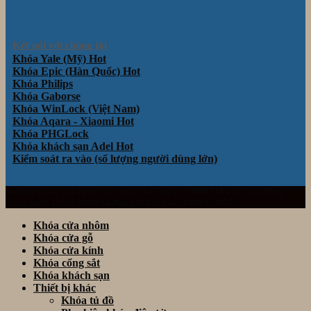
Kết nối với chúng tôi
Khóa Yale (Mỹ)
Khóa Epic (Hàn Quốc)
Khóa Philips
Khóa Gaborse
Khóa WinLock (Việt Nam)
Khóa Aqara - Xiaomi
Khóa PHGLock
Khóa khách sạn Adel
Kiểm soát ra vào (số lượng người dùng lớn)
Website thuộc sở hữu và vận hành bởi Công ty TNHH TM& DV Giải Pháp
Công Nghệ Thông Minh Đà Nẵng. Mã số thuế: 0401922153
Khóa cửa nhôm
Khóa cửa gỗ
Khóa cửa kính
Khóa cổng sắt
Khóa khách sạn
Thiết bị khác
Khóa tủ đồ