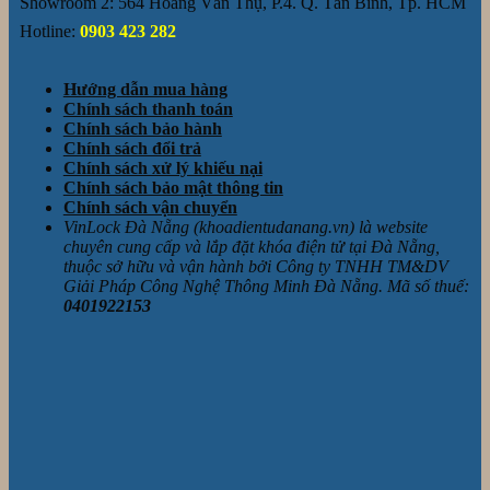
Showroom 2: 564 Hoàng Văn Thụ, P.4. Q. Tân Bình, Tp. HCM
Hotline:
0903 423 282
Hướng dẫn mua hàng
Chính sách thanh toán
Chính sách bảo hành
Chính sách đổi trả
Chính sách xử lý khiếu nại
Chính sách bảo mật thông tin
Chính sách vận chuyển
VinLock Đà Nẵng (khoadientudanang.vn) là website
chuyên cung cấp và lắp đặt khóa điện tử tại Đà Nẵng,
thuộc sở hữu và vận hành bởi Công ty TNHH TM&DV
Giải Pháp Công Nghệ Thông Minh Đà Nẵng. Mã số thuế:
0401922153