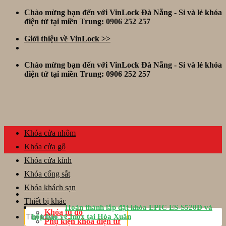
Skip
Chào mừng bạn đến với VinLock Đà Nẵng - Sỉ và lẻ khóa
to
điện tử tại miền Trung: 0906 252 257
content
Giới thiệu về VinLock >>
Chào mừng bạn đến với VinLock Đà Nẵng - Sỉ và lẻ khóa
điện tử tại miền Trung: 0906 252 257
Khóa cửa nhôm
Khóa cửa gỗ
Khóa cửa kính
Khóa cổng sắt
Khóa khách sạn
Thiết bị khác
Hoàn thành lắp đặt khóa EPIC ES-S520D và
Tìm
Khóa tủ đồ
hộp bảo vệ Inox tại Hòa Xuân
kiếm:
Phụ kiện khóa điện tử