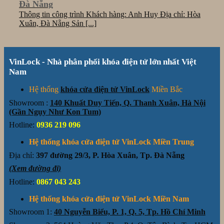
Đà Nẵng
Thông tin công trình Khách hàng: Anh Huy Địa chỉ: Hòa
Xuân, Đà Nẵng Sản [...]
VinLock - Nhà phân phối khóa điện tử lớn nhất Việt
Nam
Hệ thống
khóa cửa điện tử VinLock
Miền Bắc
Showroom :
140 Khuất Duy Tiến, Q. Thanh Xuân, Hà Nội
(Gần Ngụy Như Kon Tum)
Hotline:
0936 219 096
Hệ thống khóa cửa điện tử VinLock Miền Trung
Địa chỉ:
397 đường 29/3, P. Hòa Xuân, Tp. Đà Nẵng
(Xem đường đi)
Hotline:
0867 043 243
Hệ thống khóa cửa điện tử VinLock Miền Nam
Showroom 1:
40 Nguyễn Biểu, P. 1, Q. 5, Tp. Hồ Chí Minh