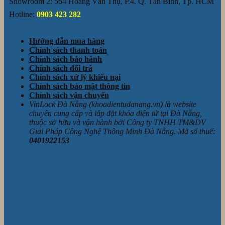
Showroom 2: 564 Hoàng Văn Thụ, P.4. Q. Tân Bình, Tp. HCM
Hotline:
0903 423 282
Hướng dẫn mua hàng
Chính sách thanh toán
Chính sách bảo hành
Chính sách đổi trả
Chính sách xử lý khiếu nại
Chính sách bảo mật thông tin
Chính sách vận chuyển
VinLock Đà Nẵng (khoadientudanang.vn) là website
chuyên cung cấp và lắp đặt khóa điện tử tại Đà Nẵng,
thuộc sở hữu và vận hành bởi Công ty TNHH TM&DV
Giải Pháp Công Nghệ Thông Minh Đà Nẵng. Mã số thuế:
0401922153