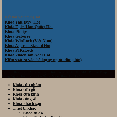
Kết nối với chúng tôi
Khóa Yale (Mỹ)
Khóa Epic (Hàn Quốc)
Khóa Philips
Khóa Gaborse
Khóa WinLock (Việt Nam)
Khóa Aqara - Xiaomi
Khóa PHGLock
Khóa khách sạn Adel
Kiểm soát ra vào (số lượng người dùng lớn)
Website thuộc sở hữu và vận hành bởi Công ty TNHH TM& DV Giải Pháp
Công Nghệ Thông Minh Đà Nẵng. Mã số thuế: 0401922153
Khóa cửa nhôm
Khóa cửa gỗ
Khóa cửa kính
Khóa cổng sắt
Khóa khách sạn
Thiết bị khác
Khóa tủ đồ