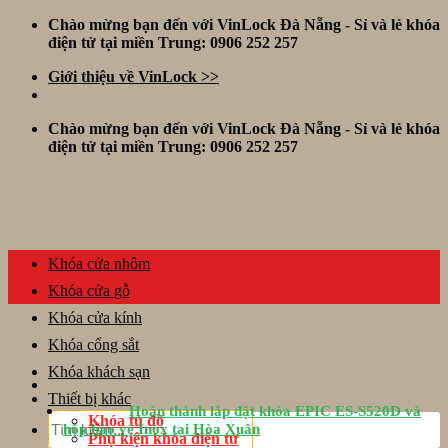
Skip
Chào mừng bạn đến với VinLock Đà Nẵng - Sỉ và lẻ khóa
to
điện tử tại miền Trung: 0906 252 257
content
Giới thiệu về VinLock >>
Chào mừng bạn đến với VinLock Đà Nẵng - Sỉ và lẻ khóa
điện tử tại miền Trung: 0906 252 257
Khóa cửa nhôm
Khóa cửa gỗ
Khóa cửa kính
Khóa cổng sắt
Khóa khách sạn
Thiết bị khác
Hoàn thành lắp đặt khóa EPIC ES-S520D và
Tìm
Khóa tủ đồ
hộp bảo vệ Inox tại Hòa Xuân
kiếm:
Phụ kiện khóa điện tử