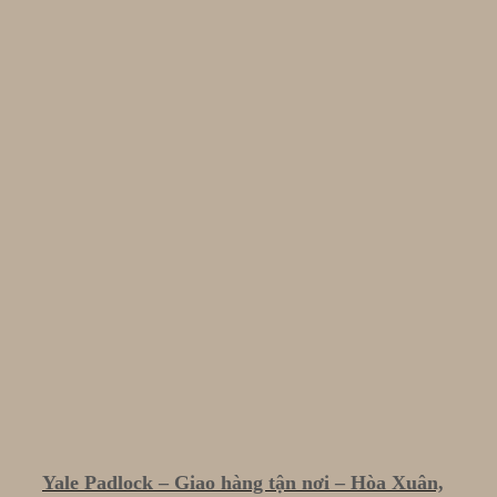
Yale Padlock – Giao hàng tận nơi – Hòa Xuân,